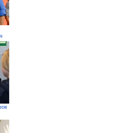
mu
ecie