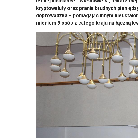
letniej lubiniance - Wiesławie K., oskarżon
kryptowaluty oraz prania brudnych pieniędzy.
doprowadziła – pomagając innym nieustal
mieniem 9 osób z całego kraju na łączną kw