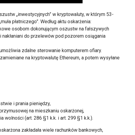
zustw „inwestycyjnych” w kryptowaluty, w którym 53-
 „muła płatniczego”. Według aktu oskarżenia:
bankowe osobom dokonującym oszustw na fałszywych
li nakłaniani do przelewów pod pozorem osiągania
umożliwia zdalne sterowanie komputerem ofiary.
i zamieniane na kryptowalutę Ethereum, a potem wysyłane
wie i prania pieniędzy,
 przymusowej na mieszkaniu oskarżonej,
wolności (art. 286 §1 k.k. i art. 299 §1 k.k.).
 oskarżona zakładała wiele rachunków bankowych,