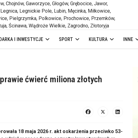
 Chojnów, Gaworzyce, Głogów, Grębocice, Jawor,
 Legnica, Legnickie Pole, Lubin, Męcinka, Miłkowice,
ce, Pielgrzymka, Polkowice, Prochowice, Przemków,
uja, Ścinawa, Wądroże Wielkie, Zagrodno, Złotoryja
ARKA I INWESTYCJE
SPORT
KULTURA
INNE
rawie ćwierć miliona złotych
rowała 18 maja 2026 r. akt oskarżenia przeciwko 53-