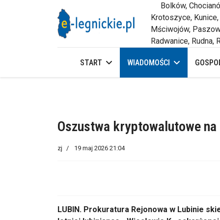
Bolków, Chocianów,
Krotoszyce, Kunice,
Mściwojów, Paszowi
Radwanice, Rudna, R
START
WIADOMOŚCI
GOSPOD
Oszustwa kryptowalutowe na p
zj
19 maj 2026 21:04
LUBIN. Prokuratura Rejonowa w Lubinie skie