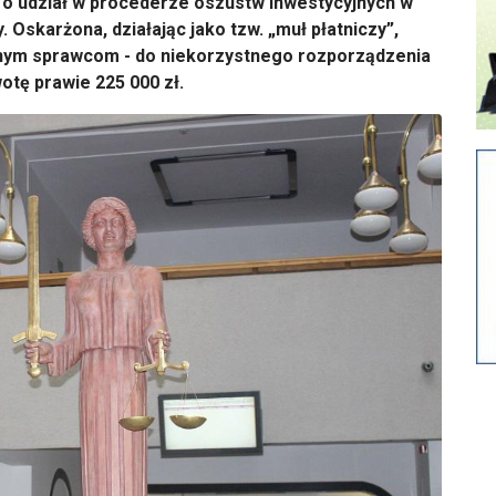
ej o udział w procederze oszustw inwestycyjnych w
 Oskarżona, działając jako tzw. „muł płatniczy”,
onym sprawcom - do niekorzystnego rozporządzenia
otę prawie 225 000 zł.