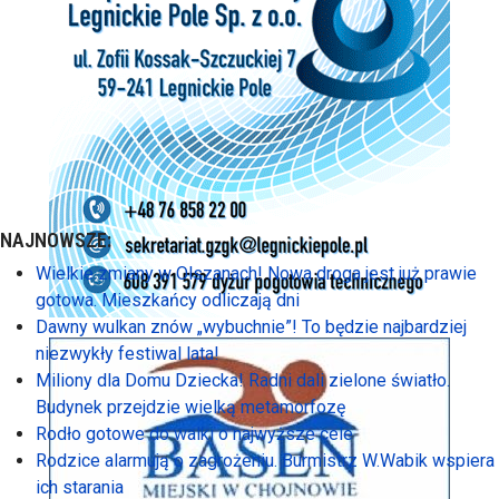
NAJNOWSZE:
Wielkie zmiany w Olszanach! Nowa droga jest już prawie
gotowa. Mieszkańcy odliczają dni
Dawny wulkan znów „wybuchnie”! To będzie najbardziej
niezwykły festiwal lata!
Miliony dla Domu Dziecka! Radni dali zielone światło.
Budynek przejdzie wielką metamorfozę
Rodło gotowe do walki o najwyższe cele
Rodzice alarmują o zagrożeniu. Burmistrz W.Wabik wspiera
ich starania