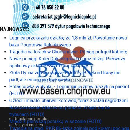
NAJNOWSZE:
Legnica przekazała działkę za 1,8 mln zł. Powstanie nowa
baza Pogotowia Ratunkowego
Tragedia na torach w Chocianowie. Pociąg potrącił kobietę
Nowe pociągi Kolei Dolnośląskich coraz bliżej! Pierwszy
spalinowy skład PESA rozpoczął testy
Złota Dycha znów rozgrzała Złotoryję! Rekord trasy nie
padł, ale emocji nie brakowało
Potańcówka w Rynku - Legniczanie znów ruszyli na parkiet
(FOTO)
Ozłocili miasto, ubarwili korowód, teraz zostali nagrodzeni
Rozczarowanie kibiców po porażce. Znajdź się na
trybunach (FOTO)
Regulamin portalu
Miedź z pierwszą porażką w sezonie (FOTO)
Polityka cookies
Tragedia na stacji PKP. 86-latka zginęła pod kołami pociągu.