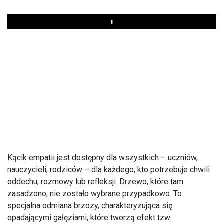
Play
K
ącik empatii jest dostępny dla wszystkich
– uczni
ów,
nauczycieli, rodziców
– dla ka
żdego, kto potrzebuje chwili
oddechu, rozmowy lub refleksji. Drzewo, kt
óre tam
zasadzono, nie zosta
ło wybrane przypadkowo. To
specjalna odmiana brzozy, charakteryzująca się
opadającymi gałęziami, kt
óre tworz
ą efekt
tzw
.