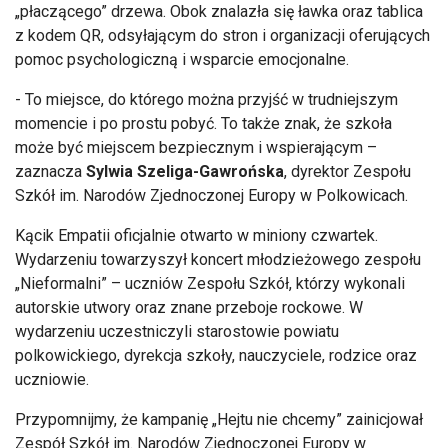
„p
łaczącego” drzewa. Obok znalazła się ławka oraz tablica
z kodem QR, odsyłającym do stron i organizacji oferujących
pomoc psychologiczną i wsparcie emocjonalne.
- To miejsce, do kt
órego mo
żna przyjść w trudniejszym
momencie i po prostu pobyć. To także znak, że szkoła
może być miejscem bezpiecznym i wspierającym
–
zaznacza
Sylwia Szeliga-Gawro
ńska
, dyrektor Zespołu
Szk
ó
ł im. Narod
ów Zjednoczonej Europy w Polkowicach.
K
ącik Empatii oficjalnie otwarto w miniony czwartek.
Wydarzeniu towarzyszył koncert młodzieżowego zespołu
„Nieformalni” – uczni
ów Zespo
łu Szk
ó
ł, kt
órzy wykonali
autorskie utwory oraz znane przeboje rockowe. W
wydarzeniu uczestniczyli starostowie powiatu
polkowickiego, dyrekcja szko
ły, nauczyciele, rodzice oraz
uczniowie.
Przypomnijmy, że kampanię
„Hejtu nie chcemy” zainicjowa
ł
Zesp
ó
ł Szk
ó
ł im. Narod
ów Zjednoczonej Europy w