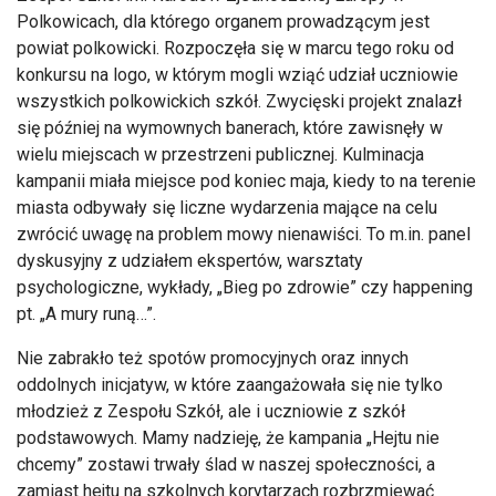
Polkowicach, dla którego organem prowadz
ącym jest
powiat polkowicki. Rozpoczęła się w marcu tego roku od
konkursu na logo, w kt
órym mogli wzi
ąć udział uczniowie
wszystkich polkowickich szk
ó
ł. Zwycięski projekt znalazł
się p
ó
źniej na wymownych banerach, kt
óre zawisn
ęły w
wielu miejscach w przestrzeni publicznej. Kulminacja
kampanii miała miejsce pod koniec maja, kiedy to na terenie
miasta odbywały się liczne wydarzenia mające na celu
zwr
óci
ć uwagę na problem mowy nienawiści. To m.in. panel
dyskusyjny z udziałem ekspert
ów, warsztaty
psychologiczne, wyk
łady,
„Bieg po zdrowie” czy happening
pt. „A mury run
ą…”.
Nie zabrakło też spot
ów promocyjnych oraz innych
oddolnych inicjatyw, w które zaanga
żowała się nie tylko
młodzież z Zespołu Szk
ó
ł, ale i uczniowie z szk
ó
ł
podstawowych. Mamy nadzieję, że kampania
„Hejtu nie
chcemy” zostawi trwa
ły ślad w naszej społeczności, a
zamiast hejtu na szkolnych korytarzach rozbrzmiewać