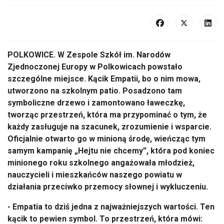
POLKOWICE.
W Zespole Szk
ó
ł im. Narod
ów
Zjednoczonej Europy w Polkowicach powsta
ło
szczeg
ólne miejsce. K
ącik Empatii, bo o nim mowa,
utworzono na szkolnym patio. Posadzono tam
symboliczne drzewo i zamontowano ławeczkę,
tworząc przestrzeń, kt
óra ma przypomina
ć o tym, że
każdy zasługuje na szacunek, zrozumienie i wsparcie.
Oficjalnie otwarto go w minioną środę, wieńcząc tym
samym kampanię
„Hejtu nie chcemy”, kt
óra pod koniec
minionego roku szkolnego anga
żowała młodzież,
nauczycieli i mieszkańc
ów naszego powiatu w
dzia
łania przeciwko przemocy słownej i wykluczeniu.
- Empatia to dziś jedna z najważniejszych wartości. Ten
kącik to pewien symbol. To przestrzeń, kt
óra mówi: