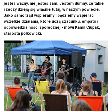
jeste
ś ważny, nie jesteś sam. Jestem dumny, że takie
rzeczy dzieją się właśnie tutaj, w naszym powiecie.
Jako samorząd wspieramy i będziemy wspierać
wszelkie działania, kt
óre ucz
ą szacunku, empatii i
odpowiedzialności społecznej - m
ówi Kamil
Ciupak
,
starosta polkowicki.