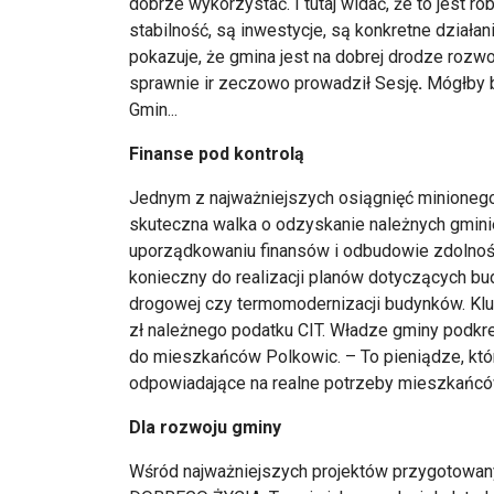
dobrze wykorzystać. I tutaj widać, że to jest 
stabilność, są inwestycje, są konkretne działan
pokazuje, że gmina jest na dobrej drodze roz
sprawnie ir zeczowo prowadził Sesję
.
Mógłby 
Gmin...
Finanse pod kontrolą
Jednym z najważniejszych osiągnięć minionego r
skuteczna walka o odzyskanie należnych gminie
uporządkowaniu finansów i odbudowie zdolnośc
konieczny do realizacji planów dotyczących bu
drogowej czy termomodernizacji budynków. Kl
zł należnego podatku CIT. Władze gminy podkreś
do mieszkańców Polkowic. – To pieniądze, kt
odpowiadające na realne potrzeby mieszkańcó
Dla rozwoju gminy
Wśród najważniejszych projektów przygotowa