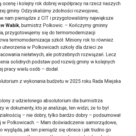
 ocenę i kolejny rok dobrej współpracy na rzecz naszych
zej gminy. Odzyskaliśmy zdolności rozwojowe,
ne nam pieniądze z CIT i przygotowaliśmy największe
aw Wabik
, burmistrz Polkowic. – Kończymy gminny
a, przygotowujemy się do termomodernizacji
rwa termomodernizacja szkół. Miniony rok to również
 utworzenia w Polkowicach szkoły dla dzieci ze
acowania niełatwych, ale potrzebnych rozwiązań. Lecz
enia solidnych podstaw pod rozwój gminy w kolejnych
ej pracy wielu osób – dodał.
olutorium z wykonania budżetu w 2025 roku Rada Miejska
ony z udzielonego absolutorium dla burmistrza
y w dokumenty, kto je analizuje, ten widzi, że to był
zialnością – nie dobry, tylko bardzo dobry – podsumował
ej w Polkowicach. – Mam doświadczenie samorządowe,
wygląda, jak ten pieniądz się obraca i jak trudno go