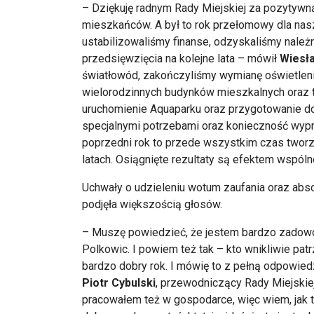
– Dziękuję radnym Rady Miejskiej za pozytywną
mieszkańców. A był to rok przełomowy dla nas
ustabilizowaliśmy finanse, odzyskaliśmy należ
przedsięwzięcia na kolejne lata – mówił
Wiesł
światłowód, zakończyliśmy wymianę oświetleni
wielorodzinnych budynków mieszkalnych oraz t
uruchomienie Aquaparku oraz przygotowanie do
specjalnymi potrzebami oraz konieczność wypr
poprzedni rok to przede wszystkim czas tworz
latach. Osiągnięte rezultaty są efektem wspóln
Uchwały o udzieleniu wotum zaufania oraz abs
podjęła większością głosów.
– Muszę powiedzieć, że jestem bardzo zadowol
Polkowic. I powiem też tak – kto wnikliwie patrz
bardzo dobry rok. I mówię to z pełną odpowied
Piotr Cybulski
, przewodniczący Rady Miejski
pracowałem też w gospodarce, więc wiem, jak to 