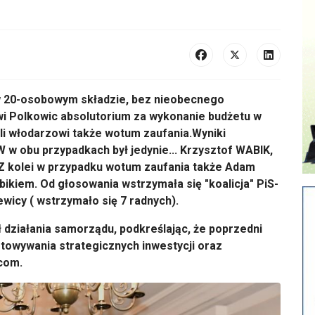
 20-osobowym składzie, bez nieobecnego
owi Polkowic absolutorium za wykonanie budżetu w
ili włodarzowi także wotum zaufania.Wyniki
W w obu przypadkach był jedynie... Krzysztof WABIK,
 Z kolei w przypadku wotum zaufania także Adam
kiem. Od głosowania wstrzymała się "koalicja" PiS-
ewicy ( wstrzymało się 7 radnych).
działania samorządu, podkreślając, że poprzedni
gotowywania strategicznych inwestycji oraz
ańcom.