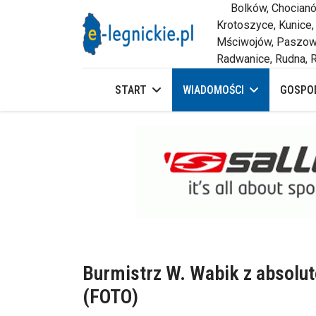
Bolków, Chocianów,
Krotoszyce, Kunice,
Mściwojów, Paszowi
Radwanice, Rudna, R
START
WIADOMOŚCI
GOSPOD
Burmistrz W. Wabik z absolut
(FOTO)