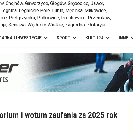
 Chojnów, Gaworzyce, Głogów, Grębocice, Jawor,
 Legnica, Legnickie Pole, Lubin, Męcinka, Miłkowice,
ce, Pielgrzymka, Polkowice, Prochowice, Przemków,
uja, Ścinawa, Wądroże Wielkie, Zagrodno, Złotoryja
ARKA I INWESTYCJE
SPORT
KULTURA
INNE
orium i wotum zaufania za 2025 rok