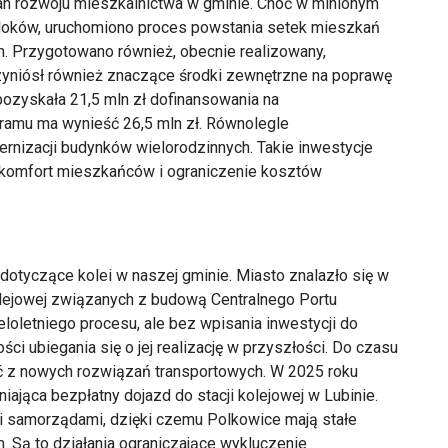
an rozwoju mieszkalnictwa w gminie. Choć w minionym
loków, uruchomiono proces powstania setek mieszkań
ch. Przygotowano również, obecnie realizowany,
zyniósł również znaczące środki zewnętrzne na poprawę
ozyskała 21,5 mln zł dofinansowania na
ramu ma wynieść 26,5 mln zł. Równolegle
nizacji budynków wielorodzinnych. Takie inwestycje
y komfort mieszkańców i ograniczenie kosztów
 dotyczące kolei w naszej gminie. Miasto znalazło się w
olejowej związanych z budową Centralnego Portu
loletniego procesu, ale bez wpisania inwestycji do
i ubiegania się o jej realizację w przyszłości. Do czasu
ć z nowych rozwiązań transportowych. W 2025 roku
iająca bezpłatny dojazd do stacji kolejowej w Lubinie.
 samorządami, dzięki czemu Polkowice mają stałe
 Są to działania ograniczające wykluczenie