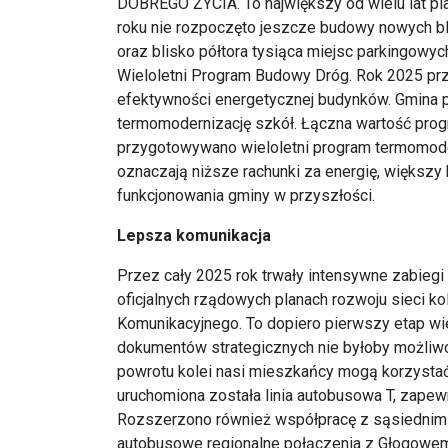
DOBREGO ŻYCIA. To największy od wielu lat pl
roku nie rozpoczęto jeszcze budowy nowych b
oraz blisko półtora tysiąca miejsc parkingowy
Wieloletni Program Budowy Dróg. Rok 2025 pr
efektywności energetycznej budynków. Gmina p
termomodernizację szkół. Łączna wartość prog
przygotowywano wieloletni program termomoder
oznaczają niższe rachunki za energię, większ
funkcjonowania gminy w przyszłości.
Lepsza komunikacja
Przez cały 2025 rok trwały intensywne zabiegi
oficjalnych rządowych planach rozwoju sieci k
Komunikacyjnego. To dopiero pierwszy etap wie
dokumentów strategicznych nie byłoby możliwośc
powrotu kolei nasi mieszkańcy mogą korzysta
uruchomiona została linia autobusowa T, zapewn
Rozszerzono również współpracę z sąsiednimi
autobusowe regionalne połączenia z Głogowem.