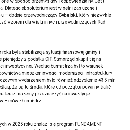
robione w sposób przemyślany i odpowiedzialny. Jest
ia. Dlatego absolutorium jest w pełni zasłużone i
woju – dodaje przewodniczący
Cybulski,
który niezwykle
być wzorem dla wielu innych przewodniczących Rad
oku była stabilizacja sytuacji finansowej gminy i
 pieniędzy z podatku CIT. Samorząd skupił się na
i inwestycyjnej. Według burmistrza był to warunek
downictwa mieszkaniowego, modernizacji infrastruktury
uczowym wydarzeniem było również odzyskanie 43,5 mln
lają, że są to środki, które od początku powinny trafić
óre teraz możemy przeznaczyć na inwestycje
w – mówił burmistrz.
nych w 2025 roku znalazł się program FUNDAMENT