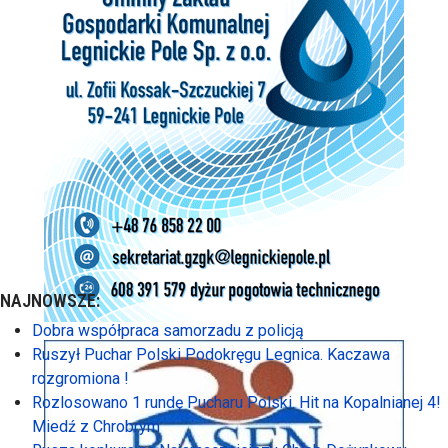
NAJNOWSZE:
Dobra współpraca samorzadu z policją
Ruszył Puchar Polski Podokręgu Legnica. Kaczawa
rozgromiona !
Rozlosowano 1 rundę Pucharu Polski. Hit na Kopalnianej 4!
Miedź z Chrobrym