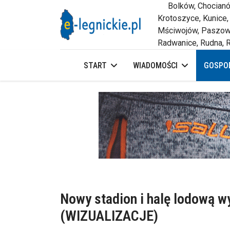
Bolków, Chocianów,
Krotoszyce, Kunice,
Mściwojów, Paszowi
Radwanice, Rudna, R
START
WIADOMOŚCI
GOSPOD
Nowy stadion i halę lodową w
(WIZUALIZACJE)