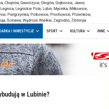
 Chojnów, Gaworzyce, Głogów, Grębocice, Jawor,
 Legnica, Legnickie Pole, Lubin, Męcinka, Miłkowice,
ce, Pielgrzymka, Polkowice, Prochowice, Przemków,
uja, Ścinawa, Wądroże Wielkie, Zagrodno, Złotoryja
ARKA I INWESTYCJE
SPORT
KULTURA
INNE
ybudują w Lubinie?