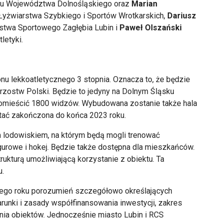
u Województwa Dolnośląskiego oraz
Marian
żwiarstwa Szybkiego i Sportów Wrotkarskich,
Dariusz
ostwa Sportowego Zagłębia Lubin i
Paweł Olszański
letyki.
u lekkoatletycznego 3 stopnia. Oznacza to, że będzie
zostw Polski. Będzie to jedyny na Dolnym Śląsku
pomieścić 1800 widzów. Wybudowana zostanie także hala
tać zakończona do końca 2023 roku.
ym lodowiskiem, na którym będą mogli trenować
gurowe i hokej. Będzie także dostępna dla mieszkańców.
ukturą umożliwiającą korzystanie z obiektu. Ta
u.
tego roku porozumień szczegółowo określających
runki i zasady współfinansowania inwestycji, zakres
iania obiektów. Jednocześnie miasto Lubin i RCS