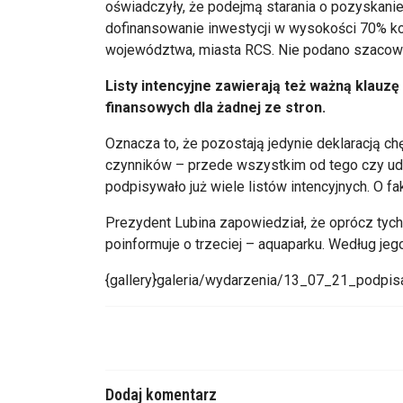
oświadczyły, że podejmą starania o pozyskani
dofinansowanie inwestycji w wysokości 70% 
województwa, miasta RCS. Nie podano szacowa
Listy intencyjne zawierają też ważną klauz
finansowych dla żadnej ze stron.
Oznacza to, że pozostają jedynie deklaracją c
czynników – przede wszystkim od tego czy uda
podpisywało już wiele listów intencyjnych. O fakt
Prezydent Lubina zapowiedział, że oprócz ty
poinformuje o trzeciej – aquaparku. Według jego
{gallery}galeria/wydarzenia/13_07_21_podpis
Dodaj komentarz