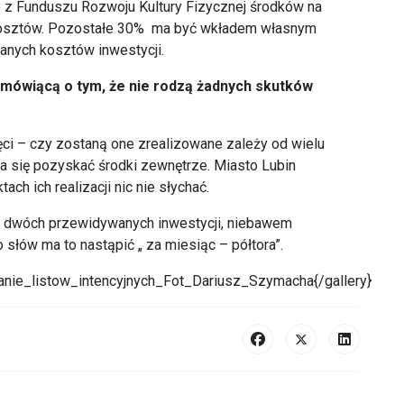
e z Funduszu Rozwoju Kultury Fizycznej środków na
kosztów. Pozostałe 30% ma być wkładem własnym
nych kosztów inwestycji.
ę mówiącą o tym, że nie rodzą żadnych skutków
hęci – czy zostaną one zrealizowane zależy od wielu
 się pozyskać środki zewnętrze. Miasto Lubin
ach ich realizacji nic nie słychać.
ch dwóch przewidywanych inwestycji, niebawem
 słów ma to nastąpić „ za miesiąc – półtora”.
anie_listow_intencyjnych_Fot_Dariusz_Szymacha{/gallery}