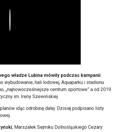
Play
ego władze Lubina mówiły podczas kampanii
ybudowanie, hali lodowej, Aquaparku i stadionu
lano, „najnowocześniejsze centrum sportowe” a od 2019
yczny im. Ireny Szewińskiej.
planów idąc odrobinę dalej. Dzisiaj podpisano listy
dowej.
yński
, Marszałek Sejmiku Dolnośląskiego Cezary