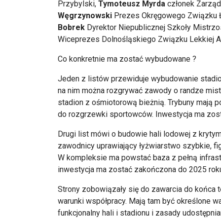
Przybylski,
Tymoteusz Myrda
członek Zarząd
Węgrzynowski
Prezes Okręgowego Związku Ły
Bobrek
Dyrektor Niepublicznej Szkoły Mistrz
Wiceprezes Dolnośląskiego Związku Lekkiej At
Co konkretnie ma zostać wybudowane ?
Jeden z listów przewiduje wybudowanie stadion
na nim można rozgrywać zawody o randze mistr
stadion z ośmiotorową bieżnią. Trybuny mają 
do rozgrzewki sportowców. Inwestycja ma zos
Drugi list mówi o budowie hali lodowej z kryt
zawodnicy uprawiający łyżwiarstwo szybkie, fi
W kompleksie ma powstać baza z pełną infrastr
inwestycja ma zostać zakończona do 2025 rok
Strony zobowiązały się do zawarcia do końca 
warunki współpracy. Mają tam być określone wa
funkcjonalny hali i stadionu i zasady udostępn