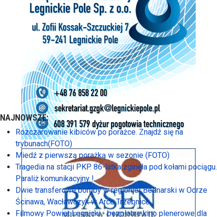
NAJNOWSZE:
Rozczarowanie kibiców po porażce. Znajdź się na
trybunach(FOTO)
Miedź z pierwszą porażką w sezonie (FOTO)
Tragedia na stacji PKP. 86-latka zginęła pod kołami pociągu.
Paraliż komunikacyjny !
Dwie transferowe bomby w regionie! Bednarski w Odrze
Ścinawa, Wacławczyk w Arce Trzebnice
Filmowy Powiat Legnicki - bezpłatne kino plenerowe dla