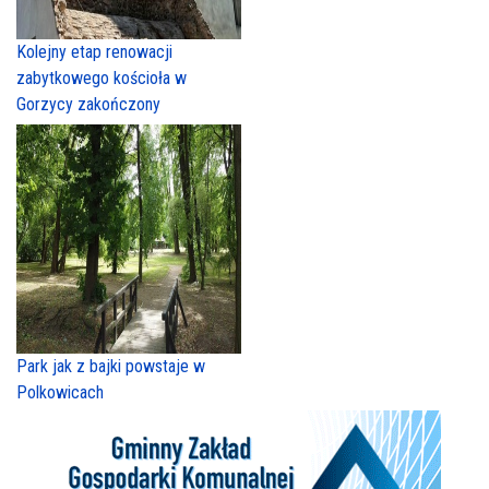
Kolejny etap renowacji
zabytkowego kościoła w
Gorzycy zakończony
Park jak z bajki powstaje w
Polkowicach