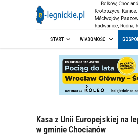
Bolków, Chocianów,
Krotoszyce, Kunice,
Mściwojów, Paszowi
Radwanice, Rudna, R
START
WIADOMOŚCI
GOSPOD
Kasa z Unii Europejskiej na 
w gminie Chocianów