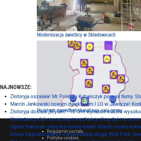
Modernizacja świetlicy w Składowicach
NAJNOWSZE:
Złotoryja oszalała! Mr Polska i Kubańczyk porwali tłumy. S
Marcin Jankowski nowym dyrektorem I LO w Jaworze! Konk
Po latach zaniedbań skanalizują całą gminę
Złotoryja dostała „Brylant”! 10 firm wyniosło miasto wysok
Krwiodawcy dali mu nazwę, mieszkańcy chcą dać mu nowe 
Ogród Francuski odzyska dawny blask! Miasto szuka wyko
Regulamin portalu
Gmina Zagrodno bierze się za kolejną drogę. Wójt Piotr Ja
Polityka cookies