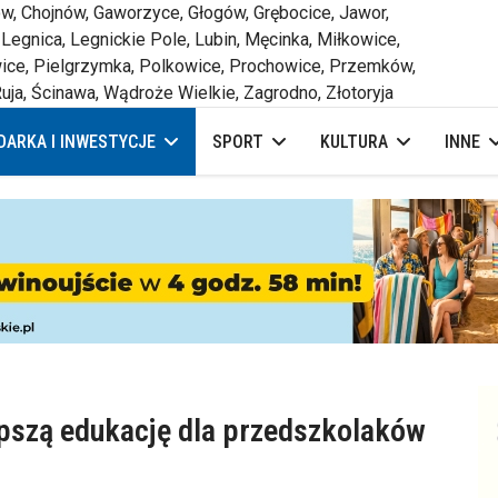
 Chojnów, Gaworzyce, Głogów, Grębocice, Jawor,
 Legnica, Legnickie Pole, Lubin, Męcinka, Miłkowice,
ce, Pielgrzymka, Polkowice, Prochowice, Przemków,
uja, Ścinawa, Wądroże Wielkie, Zagrodno, Złotoryja
ARKA I INWESTYCJE
SPORT
KULTURA
INNE
lepszą edukację dla przedszkolaków