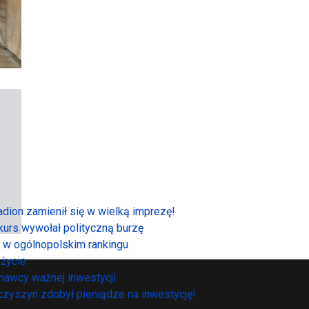
tadion zamienił się w wielką imprezę!
urs wywołał polityczną burzę
o w ogólnopolskim rankingu
życie
nawcy ważnej inwestycji
nczyszyn zdobył pieniądze na inwestycję!