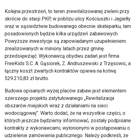
Kolejna przestrzeń, to teren zrewitalizowanej zieleni przy
skr
ócie do stacji PKP, w pobli
żu ulicy Kościuszki i Jagiełły
oraz w sąsiedztwie budowanego obecnie
skateparku
, tam
posadowionych będzie kilka urządzeń zabawowych.
Powyższe inwestycje są zapowiadanym uzupełnieniem
zrealizowanych w miniony latach przez gminę
przedsięwzięć. Wykonawcą obydwu zadań jest firma
FreeKids
S.C. A. Gąsiorek, Z.
Andruszewski
z Trzęsowic, a
łączny koszt zwartych kontrakt
ów opiewa na kotw
ę
529.210,83 zł brutto.
Budowa opisanych wyżej plac
ów zabaw jest elementem
szerszego projektu zatytu
łowanego
„Rewitalizacja
obszar
ów miejskich wraz z dzia
łaniami na sieci
wodociągowej”. Warto dodać, że na wszystkie części, o
kt
órych jeszcze b
ędziemy informować, zostały podpisane
kontrakty z wykonawcami, wyłonionymi w postępowaniu o
udzielenie zam
ówienia publicznego. Nale
ży podkreśli, że