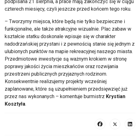
podpisana 21 sierpnia, a prace mają zakończyć się w ciągu
czterech miesięcy, czyli jeszcze przed końcem tego roku.
– Tworzymy miejsca, kt
óre b
ędą nie tylko bezpieczne i
funkcjonalne, ale także atrakcyjne wizualnie. Plac zabaw w
kształcie statku doskonale wpisuje się w charakter
nadodrzańskiej przystani i z pewnością stanie się jednym z
ulubionych punkt
ów na mapie rekreacyjnej naszego miasta.
Przedmiotowe inwestycje s
ą ważnym krokiem w stronę
poprawy jakości życia mieszkańc
ów oraz rozwijania
przestrzeni publicznych przyjaznych rodzinom.
Konsekwentnie realizujemy projekty wcze
śniej
zaplanowane, kt
óre s
ą uzupełnieniem przedsięwzięć już
przez nas wykonanych
– komentuje burmistrz
Krystian
Koszty
ła
.