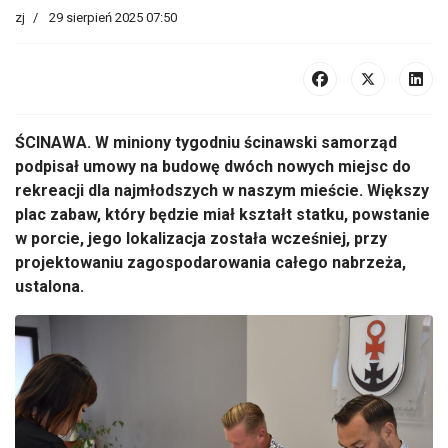
zj
29 sierpień 2025 07:50
ŚCINAWA.
W miniony tygodniu ścinawski samorząd
podpisał umowy na budowę dw
óch nowych miejsc do
rekreacji dla najm
łodszych w naszym mieście. Większy
plac zabaw, kt
óry b
ędzie miał kształt statku, powstanie
w porcie, jego lokalizacja została wcześniej, przy
projektowaniu zagospodarowania całego nabrzeża,
ustalona.