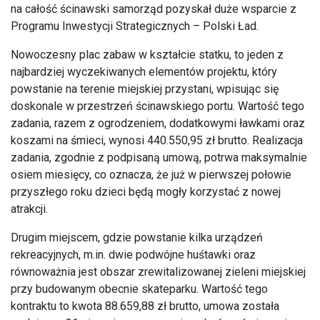
na całość ścinawski samorząd pozyskał duże wsparcie z
Programu Inwestycji Strategicznych
– Polski
Ład.
Nowoczesny plac zabaw w kształcie statku, to jeden z
najbardziej wyczekiwanych element
ów projektu, który
powstanie na terenie miejskiej przystani, wpisuj
ąc się
doskonale w przestrzeń ścinawskiego portu. Wartość tego
zadania, razem z ogrodzeniem, dodatkowymi ławkami oraz
koszami na śmieci, wynosi 440.550,95 zł brutto. Realizacja
zadania, zgodnie z podpisaną umową, potrwa maksymalnie
osiem miesięcy, co oznacza, że już w pierwszej połowie
przyszłego roku dzieci będą mogły korzystać z nowej
atrakcji.
Drugim miejscem, gdzie powstanie kilka urządzeń
rekreacyjnych, m.in. dwie podw
ójne hu
śtawki oraz
r
ównowa
żnia jest obszar zrewitalizowanej zieleni miejskiej
przy budowanym obecnie
skateparku
. Wartość tego
kontraktu to kwota 88.659,88 zł brutto, umowa została