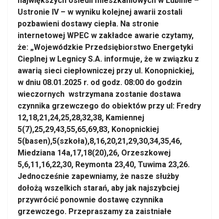
największych osiedli mieszkaniowych w Lubinie –
Ustronie IV – w wyniku kolejnej awarii zostali
pozbawieni dostawy ciepła. Na stronie
internetowej WPEC w zakładce awarie czytamy,
że: „Wojewódzkie Przedsiębiorstwo Energetyki
Cieplnej w Legnicy S.A. informuje, że w związku z
awarią sieci ciepłowniczej przy ul. Konopnickiej,
w dniu 08.01.2025 r. od godz. 08:00 do godzin
wieczornych wstrzymana zostanie dostawa
czynnika grzewczego do obiektów przy ul: Fredry
12,18,21,24,25,28,32,38, Kamiennej
5(7),25,29,43,55,65,69,83, Konopnickiej
5(basen),5(szkoła),8,16,20,21,29,30,34,35,46,
Miedziana 14a,17,18(20),26, Orzeszkowej
5,6,11,16,22,30, Reymonta 23,40, Tuwima 23,26.
Jednocześnie zapewniamy, że nasze służby
dołożą wszelkich starań, aby jak najszybciej
przywrócić ponownie dostawę czynnika
grzewczego. Przepraszamy za zaistniałe