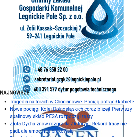
NAJNOWSZE:
Tragedia na torach w Chocianowie. Pociąg potrącił kobietę
Nowe pociągi Kolei Dolnośląskich coraz bliżej! Pierwszy
spalinowy skład PESA rozpoczął testy
Złota Dycha znów rozgrzała Złotoryję! Rekord trasy nie
padł, ale emocji nie brakowało