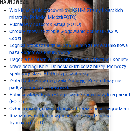
NAJNOWSZE:
Wielkie ściganie pracowników KGHM. Znamy kolarskich
mistrzów Polskiej Miedzi(FOTO)
Pucharowy spacerek Rataja (FOTO)
Chrobry znowu to zrobił! Głogowianie pokonali ŁKS w
Łodzi
Legnica przekazała działkę za 1,8 mln zł. Powstanie nowa
baza Pogotowia Ratunkowego
Tragedia na torach w Chocianowie. Pociąg potrącił kobietę
Nowe pociągi Kolei Dolnośląskich coraz bliżej! Pierwszy
spalinowy skład PESA rozpoczął testy
Złota Dycha znów rozgrzała Złotoryję! Rekord trasy nie
padł, ale emocji nie brakowało
Potańcówka w Rynku - Legniczanie znów ruszyli na parkiet
(FOTO)
Ozłocili miasto, ubarwili korowód, teraz zostali nagrodzeni
Rozczarowanie kibiców po porażce. Znajdź się na
trybunach (FOTO)