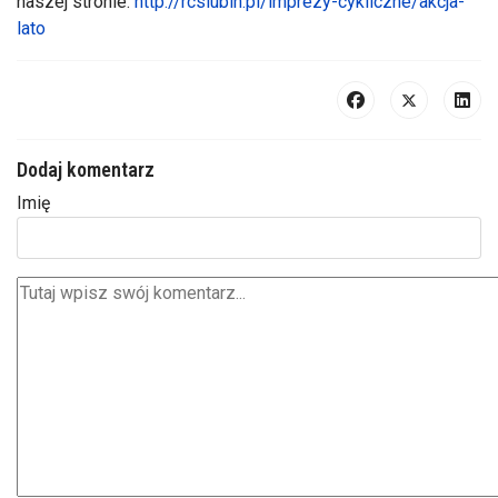
naszej stronie:
http://rcslubin.pl/imprezy-cykliczne/akcja-
lato
Dodaj komentarz
Imię