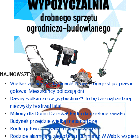
NAJNOWSZE:
Wielkie zmiany w Olszanach! Nowa droga jest już prawie
gotowa. Mieszkańcy odliczają dni
Dawny wulkan znów „wybuchnie”! To będzie najbardziej
niezwykły festiwal lata!
Miliony dla Domu Dziecka! Radni dali zielone światło.
Budynek przejdzie wielką metamorfozę
Rodło gotowe do walki o najwyższe cele
Rodzice alarmują o zagrożeniu. Burmistrz W.Wabik wspiera