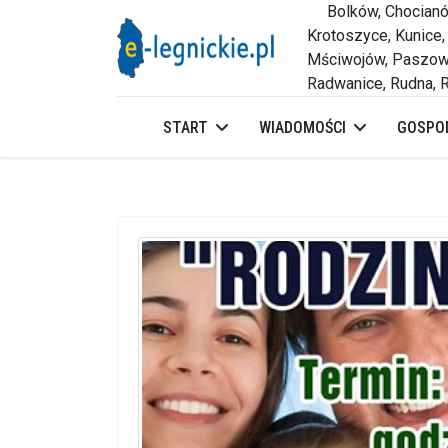
Bolków, Chocianów,
Krotoszyce, Kunice,
Mściwojów, Paszowi
Radwanice, Rudna, R
START
WIADOMOŚCI
GOSPOD