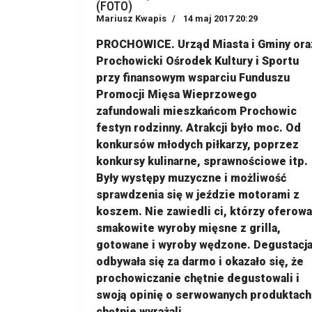
(FOTO)
Mariusz Kwapis
14 maj 2017 20:29
PROCHOWICE. Urząd Miasta i Gminy ora
Prochowicki Ośrodek Kultury i Sportu
przy finansowym wsparciu Funduszu
Promocji Mięsa Wieprzowego
zafundowali mieszkańcom Prochowic
festyn rodzinny. Atrakcji było moc. Od
konkursów młodych piłkarzy, poprzez
konkursy kulinarne, sprawnościowe itp.
Były występy muzyczne i możliwość
sprawdzenia się w jeździe motorami z
koszem. Nie zawiedli ci, którzy oferowa
smakowite wyroby mięsne z grilla,
gotowane i wyroby wędzone. Degustacj
odbywała się za darmo i okazało się, że
prochowiczanie chętnie degustowali i
swoją opinię o serwowanych produktach
chętnie wyrażali...