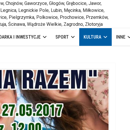
 Chojnów, Gaworzyce, Głogów, Grębocice, Jawor,
 Legnica, Legnickie Pole, Lubin, Męcinka, Miłkowice,
ce, Pielgrzymka, Polkowice, Prochowice, Przemków,
uja, Ścinawa, Wądroże Wielkie, Zagrodno, Złotoryja
ARKA I INWESTYCJE
SPORT
KULTURA
INNE