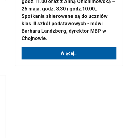
godz.11.00 oraz z Anną Onichimowską –
26 maja, godz. 8.30 i godz.10.00,.
Spotkania skierowane są do uczniów
klas III szkół podstawowych - mówi
Barbara Landzberg, dyrektor MBP w
Chojnowie.
Więcej…