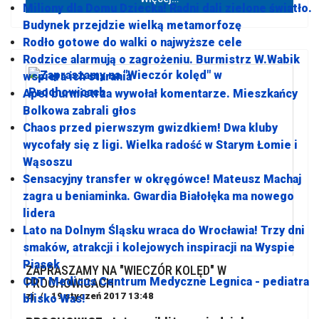
Miliony dla Domu Dziecka! Radni dali zielone światło.
Budynek przejdzie wielką metamorfozę
Rodło gotowe do walki o najwyższe cele
Rodzice alarmują o zagrożeniu. Burmistrz W.Wabik
wspiera ich starania
Apel burmistrza wywołał komentarze. Mieszkańcy
Bolkowa zabrali głos
Chaos przed pierwszym gwizdkiem! Dwa kluby
wycofały się z ligi. Wielka radość w Starym Łomie i
Wąsoszu
Sensacyjny transfer w okręgówce! Mateusz Machaj
zagra u beniaminka. Gwardia Białołęka ma nowego
lidera
Lato na Dolnym Śląsku wraca do Wrocławia! Trzy dni
smaków, atrakcji i kolejowych inspiracji na Wyspie
Piasek
ZAPRASZAMY NA "WIECZÓR KOLĘD" W
CDT Medicus Centrum Medyczne Legnica - pediatra
PROCHOWICACH
zj
19 styczeń 2017 13:48
blisko Was!