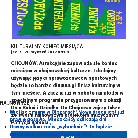
KULTURALNY KONIEC MIESIĄCA
jaz
20 styczeń 2017 06:08
CHOJNÓW. Atrakcyjnie zapowiada się koniec
miesiąca w chojnowskiej kulturze. I dodajmy
używając języka sprawozdawców sportowych
będzie to bardzo dłuuuuugi finisz kulturalny w
tym mieście. A zaczną już w sobotę najmłodsi w
specjalnym programie przygotowanym z okazji
NAJNOWSZE:
Dnia Babci i Dziadka. Do Chojnowa zajrzy także
Wielkie zmiany w Olszanach! Nowa droga jest już
ze swoim najnowszym projektem muzycznym
prawie gotowa. Mieszkańcy odliczają dni
Patrycja Kamola...
Dawny wulkan znów „wybuchnie”! To będzie
najbardziej niezwykły festiwal lata!
Więcej…