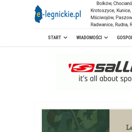
Bolków, Chocianów,
Krotoszyce, Kunice,
Mściwojów, Paszowi
Radwanice, Rudna, R
START
WIADOMOŚCI
GOSPOD