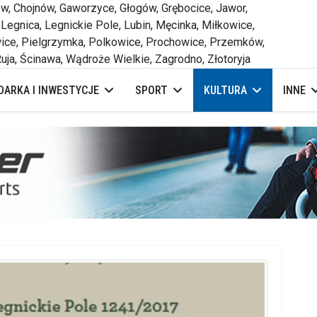
 Chojnów, Gaworzyce, Głogów, Grębocice, Jawor,
 Legnica, Legnickie Pole, Lubin, Męcinka, Miłkowice,
ce, Pielgrzymka, Polkowice, Prochowice, Przemków,
uja, Ścinawa, Wądroże Wielkie, Zagrodno, Złotoryja
ARKA I INWESTYCJE
SPORT
KULTURA
INNE