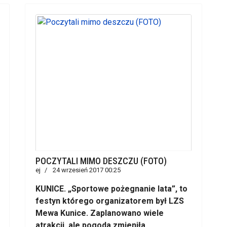
POCZYTALI MIMO DESZCZU (FOTO)
ej
24 wrzesień 2017 00:25
KUNICE. „Sportowe pożegnanie lata”, to
festyn którego organizatorem był LZS
Mewa Kunice. Zaplanowano wiele
atrakcji, ale pogoda zmieniła