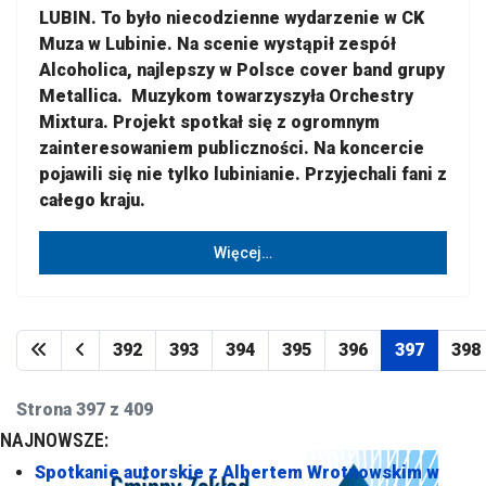
LUBIN. To było niecodzienne wydarzenie w CK
Muza w Lubinie. Na scenie wystąpił zespół
Alcoholica, najlepszy w Polsce cover band grupy
Metallica. Muzykom towarzyszyła Orchestry
Mixtura. Projekt spotkał się z ogromnym
zainteresowaniem publiczności. Na koncercie
pojawili się nie tylko lubinianie. Przyjechali fani z
całego kraju.
Więcej…
392
393
394
395
396
397
398
Strona 397 z 409
NAJNOWSZE:
Spotkanie autorskie z Albertem Wrotnowskim w