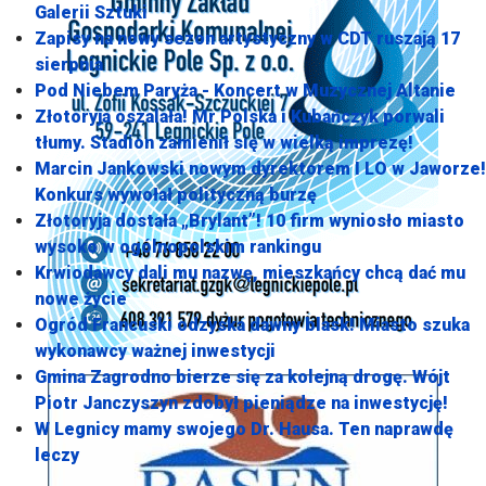
Galerii Sztuki
Zapisy na nowy sezon artystyczny w CDT ruszają 17
sierpnia
Pod Niebem Paryża - Koncert w Muzycznej Altanie
Złotoryja oszalała! Mr Polska i Kubańczyk porwali
tłumy. Stadion zamienił się w wielką imprezę!
Marcin Jankowski nowym dyrektorem I LO w Jaworze!
Konkurs wywołał polityczną burzę
Złotoryja dostała „Brylant”! 10 firm wyniosło miasto
wysoko w ogólnopolskim rankingu
Krwiodawcy dali mu nazwę, mieszkańcy chcą dać mu
nowe życie
Ogród Francuski odzyska dawny blask! Miasto szuka
wykonawcy ważnej inwestycji
Gmina Zagrodno bierze się za kolejną drogę. Wójt
Piotr Janczyszyn zdobył pieniądze na inwestycję!
W Legnicy mamy swojego Dr. Hausa. Ten naprawdę
leczy