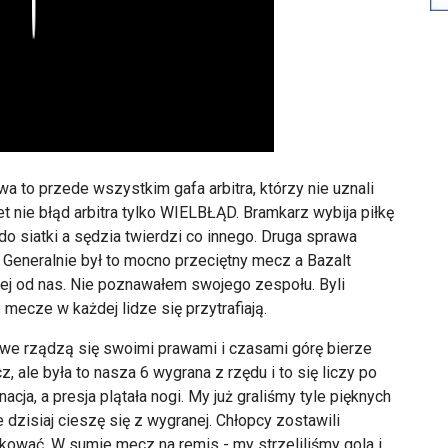
Play
a to przede wszystkim gafa arbitra, którzy nie uznali
 nie błąd arbitra tylko WIELBŁĄD. Bramkarz wybija piłkę
do siatki a sędzia twierdzi co innego. Druga sprawa
. Generalnie był to mocno przeciętny mecz a Bazalt
cej od nas. Nie poznawałem swojego zespołu. Byli
 mecze w każdej lidze się przytrafiają.
owe rządzą się swoimi prawami i czasami górę bierze
, ale była to nasza 6 wygrana z rzędu i to się liczy po
cja, a presja plątała nogi. My już graliśmy tyle pięknych
dzisiaj cieszę się z wygranej. Chłopcy zostawili
ękować. W sumie mecz na remis - my strzeliliśmy gola i