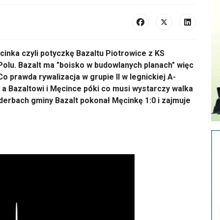
inka czyli potyczkę Bazaltu Piotrowice z KS
olu. Bazalt ma "boisko w budowlanych planach" więc
o prawda rywalizacja w grupie II w legnickiej A-
c a Bazaltowi i Męcince póki co musi wystarczy walka
derbach gminy Bazalt pokonał Męcinkę 1:0 i zajmuje