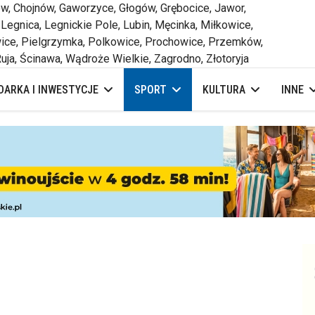
 Chojnów, Gaworzyce, Głogów, Grębocice, Jawor,
 Legnica, Legnickie Pole, Lubin, Męcinka, Miłkowice,
ce, Pielgrzymka, Polkowice, Prochowice, Przemków,
uja, Ścinawa, Wądroże Wielkie, Zagrodno, Złotoryja
ARKA I INWESTYCJE
SPORT
KULTURA
INNE