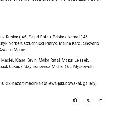
k Ruslan ( 46` Sejud Rafał), Babiarz Kornel ( 46`
Znyk Norbert, Czuchnicki Patryk, Malina Karol, Shkvarlo
 Szałach Marcel
 Maciej, Klasa Kevin, Majka Rafał, Mazur Leszek,
asiuk Łukasz, Szymonowicz Michał ( 62`Mysłowski
-10-22-bazalt-mecinka-fot-ewa-jakubowska{/gallery}