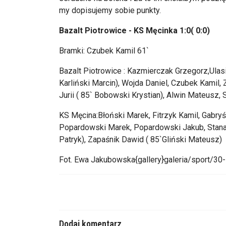
my dopisujemy sobie punkty.
Bazalt Piotrowice - KS Męcinka 1:0( 0:0)
Bramki: Czubek Kamil 61`
Bazalt Piotrowice : Kazmierczak Grzegorz,Ulasiu
Karliński Marcin), Wojda Daniel, Czubek Kamil, 
Jurii ( 85` Bobowski Krystian), Alwin Mateusz,
KS Męcina:Błoński Marek, Fitrzyk Kamil, Gabryś
Popardowski Marek, Popardowski Jakub, Stan
Patryk), Zapaśnik Dawid ( 85`Gliński Mateusz)
Fot. Ewa Jakubowska{gallery}galeria/sport/30
Dodaj komentarz