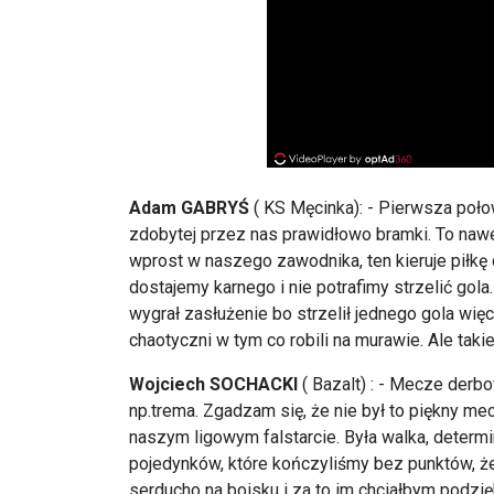
Adam GABRYŚ
( KS Męcinka): - Pierwsza połow
zdobytej przez nas prawidłowo bramki. To nawet
wprost w naszego zawodnika, ten kieruje piłkę 
dostajemy karnego i nie potrafimy strzelić gola
wygrał zasłużenie bo strzelił jednego gola wię
chaotyczni w tym co robili na murawie. Ale takie
Wojciech SOCHACKI
( Bazalt) : - Mecze derb
np.trema. Zgadzam się, że nie był to piękny mecz
naszym ligowym falstarcie. Była walka, determina
pojedynków, które kończyliśmy bez punktów, że 
serducho na boisku i za to im chciałbym podzi