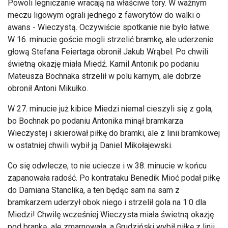
Powoli legniczanie wracają na właściwe tory. W ważnym
meczu ligowym ograli jednego z faworytów do walki o
awans - Wieczystą. Oczywiście spotkanie nie było łatwe.
W 16. minucie goście mogli strzelić bramkę, ale uderzenie
głową Stefana Feiertaga obronił Jakub Wrąbel. Po chwili
świetną okazję miała Miedź. Kamil Antonik po podaniu
Mateusza Bochnaka strzelił w polu karnym, ale dobrze
obronił Antoni Mikułko.
W 27. minucie już kibice Miedzi niemal cieszyli się z gola,
bo Bochnak po podaniu Antonika minął bramkarza
Wieczystej i skierował piłkę do bramki, ale z linii bramkowej
w ostatniej chwili wybił ją Daniel Mikołajewski.
Co się odwlecze, to nie uciecze i w 38. minucie w końcu
zapanowała radość. Po kontrataku Benedik Mioć podał piłkę
do Damiana Stanclika, a ten będąc sam na sam z
bramkarzem uderzył obok niego i strzelił gola na 1:0 dla
Miedzi! Chwilę wcześniej Wieczysta miała świetną okazję
pod branką, ale zmarnowała, a Grudziński wybił piłkę z linii