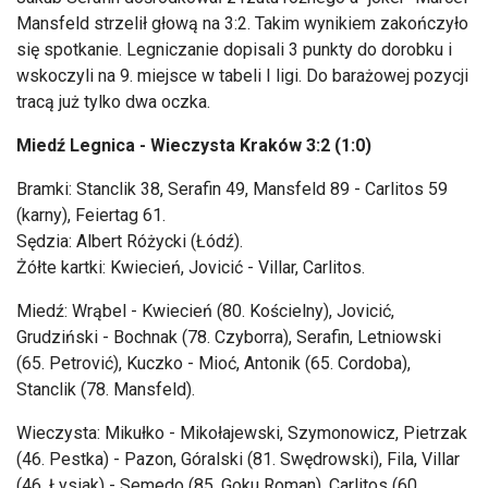
Mansfeld strzelił głową na 3:2. Takim wynikiem zakończyło
się spotkanie. Legniczanie dopisali 3 punkty do dorobku i
wskoczyli na 9. miejsce w tabeli I ligi. Do barażowej pozycji
tracą już tylko dwa oczka.
Miedź Legnica - Wieczysta Kraków 3:2 (1:0)
Bramki: Stanclik 38, Serafin 49, Mansfeld 89 - Carlitos 59
(karny), Feiertag 61.
Sędzia: Albert Różycki (Łódź).
Żółte kartki: Kwiecień, Jovicić - Villar, Carlitos.
Miedź: Wrąbel - Kwiecień (80. Kościelny), Jovicić,
Grudziński - Bochnak (78. Czyborra), Serafin, Letniowski
(65. Petrović), Kuczko - Mioć, Antonik (65. Cordoba),
Stanclik (78. Mansfeld).
Wieczysta: Mikułko - Mikołajewski, Szymonowicz, Pietrzak
(46. Pestka) - Pazon, Góralski (81. Swędrowski), Fila, Villar
(46. Łysiak) - Semedo (85. Goku Roman), Carlitos (60.