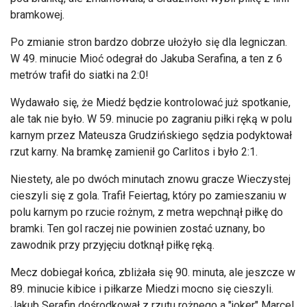
bramkowej.
Po zmianie stron bardzo dobrze ułożyło się dla legniczan.
W 49. minucie Mioć odegrał do Jakuba Serafina, a ten z 6
metrów trafił do siatki na 2:0!
Wydawało się, że Miedź będzie kontrolować już spotkanie,
ale tak nie było. W 59. minucie po zagraniu piłki ręką w polu
karnym przez Mateusza Grudzińskiego sędzia podyktował
rzut karny. Na bramkę zamienił go Carlitos i było 2:1.
Niestety, ale po dwóch minutach znowu gracze Wieczystej
cieszyli się z gola. Trafił Feiertag, który po zamieszaniu w
polu karnym po rzucie rożnym, z metra wepchnął piłkę do
bramki. Ten gol raczej nie powinien zostać uznany, bo
zawodnik przy przyjęciu dotknął piłkę ręką.
Mecz dobiegał końca, zbliżała się 90. minuta, ale jeszcze w
89. minucie kibice i piłkarze Miedzi mocno się cieszyli.
Jakub Serafin dośrodkował z rzutu rożnego a "joker" Marcel