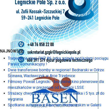
NAJNOWSZE:
Tragedia na stacji PKP. 86-latka zginęła pod kołami pociągu.
Paraliż komunikacyjny !
Dwie transferowe bomby w regionie! Bednarski w Odrze
Ścinawa, Wacławczyk w Arce Trzebnice
Filmowy Powiat Legnicki - bezpłatne kino plenerowe dla
mieszkańców w prezencie od Fundacji LSSE
Strażacy chwycą za linę! Będzie ostra walka i 5 tys. zł do
wygrania
Spotkanie autorskie z Albertem Wrotnowskim w Galerii