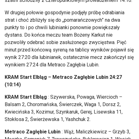
szatni schodziły z czteropunktowym prowadzeniem 14:10.
W drugiej połowie gospodynie podjęły próbę odrabiania
strat i choć zbliżyły się do „pomarańczowych” na dwa
punkty to i po chwili lubinianki ponownie powiększały
dystans. Do końca meczu team Bożeny Karkut nie
pozwoliły odebrać sobie zasłużonego zwycięstwa. Pięć
minut przed końcową syreną na tablicy wyników pojawił się
wynik 27:20 dla lubinianek, ostatecznie mecz zakończył się
wynikiem 27:24 dla Metraco Zagłębia Lubin.
KRAM Start Elbląg – Metraco Zagłębie Lubin 24:27
(10:14)
KRAM Start Elbląg
: Szywerska, Powaga, Wiercioch –
Balsam 2, Choromańska, Świerczek, Waga 1, Dorsz 2,
Kwiecińska 3, Kozimur, Szynkaruk, Gerej, Lisewska 11,
Stokłosa 2, Świerżewska 1, Yashchuk 2.
Metraco Zagłębie Lubin
: Wąż, Maliczkiewicz – Grzyb 3,