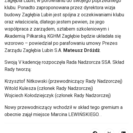
Zagłębia Lubin, w porównaniu do swojego poprzedniego
klubu. Ponadto zaproponowana przez dyrektora wizja
budowy Zagłębia Lubin jest spójna z oczekiwaniami klubu
oraz właściciela, dlatego jestem pewien, że jego
współpraca z zarządem, sztabem szkoleniowym i
Akademią Piłkarską KGHM Zagłębie będzie układała się
wzorowo – powiedział po parafowaniu umowy Prezes
Zarządu Zagłębia Lubin S.A.
Mateusz Dróżdż
.
Swoją V kadencję rozpoczęła Rada Nadzorcza SSA. Skład
Rady tworzą:
Krzysztof Nitkowski (przewodniczący Rady Nadzorczej)
Witold Kulesza (członek Rady Nadzorczej)
Wojciech Kołodziejczyk (członek Rady Nadzorczej)
Nowy przewodniczący wchodził w skład tego gremium a
obecnie zajął miejsce Marcina LEWIŃSKIEGO. .