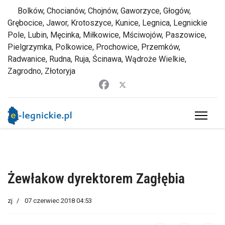
Bolków, Chocianów, Chojnów, Gaworzyce, Głogów,
Grębocice, Jawor, Krotoszyce, Kunice, Legnica, Legnickie
Pole, Lubin, Męcinka, Miłkowice, Mściwojów, Paszowice,
Pielgrzymka, Polkowice, Prochowice, Przemków,
Radwanice, Rudna, Ruja, Ścinawa, Wądroże Wielkie,
Zagrodno, Złotoryja
Żewłakow dyrektorem Zagłębia
zj
07 czerwiec 2018 04:53