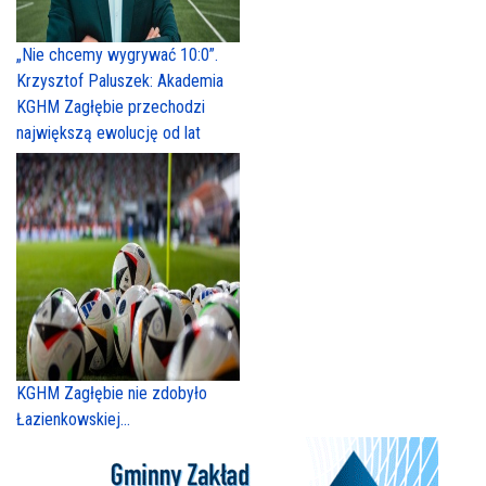
„Nie chcemy wygrywać 10:0”.
Krzysztof Paluszek: Akademia
KGHM Zagłębie przechodzi
największą ewolucję od lat
KGHM Zagłębie nie zdobyło
Łazienkowskiej...