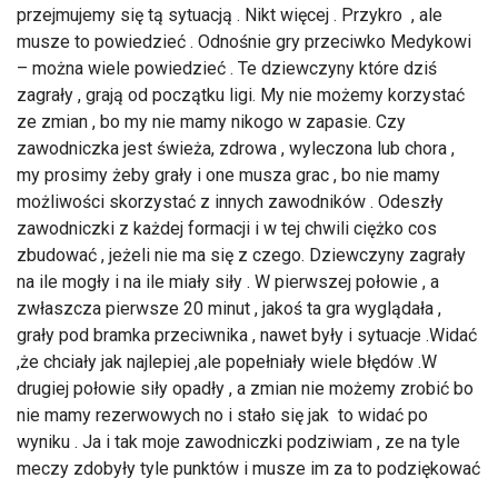
przejmujemy się tą sytuacją . Nikt więcej . Przykro , ale
musze to powiedzieć . Odnośnie gry przeciwko Medykowi
– można wiele powiedzieć . Te dziewczyny które dziś
zagrały , grają od początku ligi. My nie możemy korzystać
ze zmian , bo my nie mamy nikogo w zapasie. Czy
zawodniczka jest świeża, zdrowa , wyleczona lub chora ,
my prosimy żeby grały i one musza grac , bo nie mamy
możliwości skorzystać z innych zawodników . Odeszły
zawodniczki z każdej formacji i w tej chwili ciężko cos
zbudować , jeżeli nie ma się z czego. Dziewczyny zagrały
na ile mogły i na ile miały siły . W pierwszej połowie , a
zwłaszcza pierwsze 20 minut , jakoś ta gra wyglądała ,
grały pod bramka przeciwnika , nawet były i sytuacje .Widać
,że chciały jak najlepiej ,ale popełniały wiele błędów .W
drugiej połowie siły opadły , a zmian nie możemy zrobić bo
nie mamy rezerwowych no i stało się jak to widać po
wyniku . Ja i tak moje zawodniczki podziwiam , ze na tyle
meczy zdobyły tyle punktów i musze im za to podziękować
.