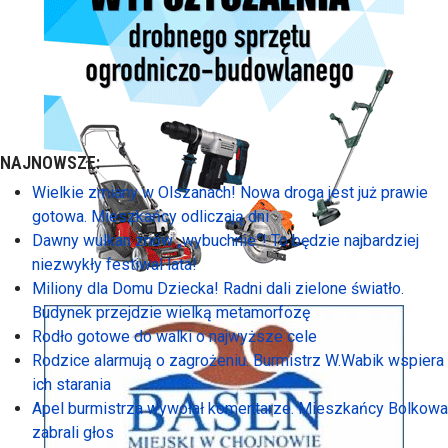
NAJNOWSZE:
Wielkie zmiany w Olszanach! Nowa droga jest już prawie
gotowa. Mieszkańcy odliczają dni
Dawny wulkan znów „wybuchnie”! To będzie najbardziej
niezwykły festiwal lata!
Miliony dla Domu Dziecka! Radni dali zielone światło.
Budynek przejdzie wielką metamorfozę
Rodło gotowe do walki o najwyższe cele
Rodzice alarmują o zagrożeniu. Burmistrz W.Wabik wspiera
ich starania
Apel burmistrza wywołał komentarze. Mieszkańcy Bolkowa
zabrali głos