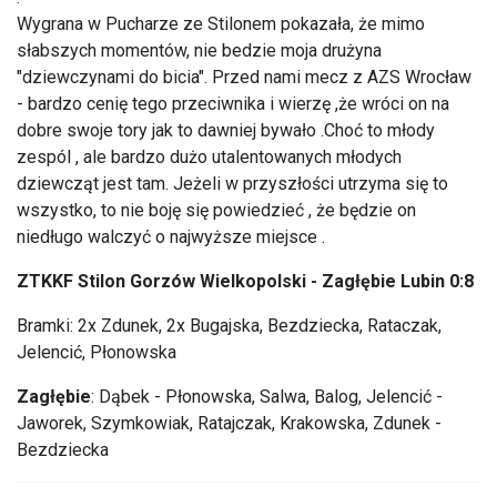
Wygrana w Pucharze ze Stilonem pokazała, że mimo
słabszych momentów, nie bedzie moja drużyna
"dziewczynami do bicia". Przed nami mecz z AZS Wrocław
- bardzo cenię tego przeciwnika i wierzę ,że wróci on na
dobre swoje tory jak to dawniej bywało .Choć to młody
zespól , ale bardzo dużo utalentowanych młodych
dziewcząt jest tam. Jeżeli w przyszłości utrzyma się to
wszystko, to nie boję się powiedzieć , że będzie on
niedługo walczyć o najwyższe miejsce .
ZTKKF Stilon Gorzów Wielkopolski - Zagłębie Lubin 0:8
Bramki: 2x Zdunek, 2x Bugajska, Bezdziecka, Rataczak,
Jelencić, Płonowska
Zagłębie
: Dąbek - Płonowska, Salwa, Balog, Jelencić -
Jaworek, Szymkowiak, Ratajczak, Krakowska, Zdunek -
Bezdziecka