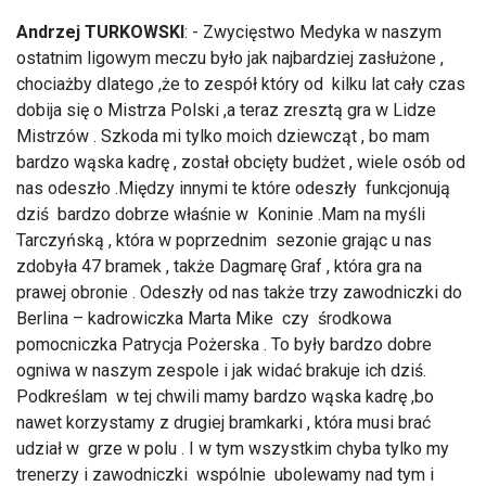
Andrzej TURKOWSKI
: - Zwycięstwo Medyka w naszym
ostatnim ligowym meczu było jak najbardziej zasłużone ,
chociażby dlatego ,że to zespół który od kilku lat cały czas
dobija się o Mistrza Polski ,a teraz zresztą gra w Lidze
Mistrzów . Szkoda mi tylko moich dziewcząt , bo mam
bardzo wąska kadrę , został obcięty budżet , wiele osób od
nas odeszło .Między innymi te które odeszły funkcjonują
dziś bardzo dobrze właśnie w Koninie .Mam na myśli
Tarczyńską , która w poprzednim sezonie grając u nas
zdobyła 47 bramek , także Dagmarę Graf , która gra na
prawej obronie . Odeszły od nas także trzy zawodniczki do
Berlina – kadrowiczka Marta Mike czy środkowa
pomocniczka Patrycja Pożerska . To były bardzo dobre
ogniwa w naszym zespole i jak widać brakuje ich dziś.
Podkreślam w tej chwili mamy bardzo wąska kadrę ,bo
nawet korzystamy z drugiej bramkarki , która musi brać
udział w grze w polu . I w tym wszystkim chyba tylko my
trenerzy i zawodniczki wspólnie ubolewamy nad tym i