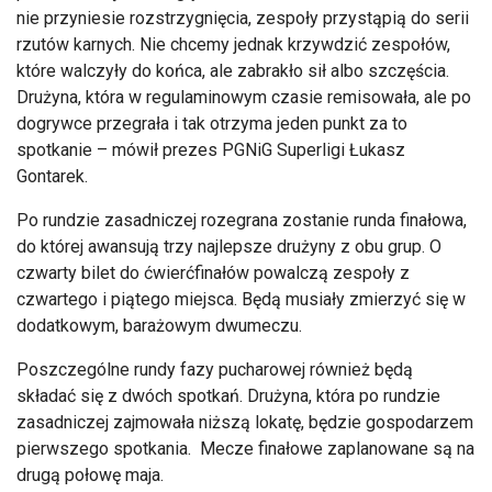
nie przyniesie rozstrzygnięcia, zespoły przystąpią do serii
rzutów karnych. Nie chcemy jednak krzywdzić zespołów,
które walczyły do końca, ale zabrakło sił albo szczęścia.
Drużyna, która w regulaminowym czasie remisowała, ale po
dogrywce przegrała i tak otrzyma jeden punkt za to
spotkanie – mówił prezes PGNiG Superligi Łukasz
Gontarek.
Po rundzie zasadniczej rozegrana zostanie runda finałowa,
do której awansują trzy najlepsze drużyny z obu grup. O
czwarty bilet do ćwierćfinałów powalczą zespoły z
czwartego i piątego miejsca. Będą musiały zmierzyć się w
dodatkowym, barażowym dwumeczu.
Poszczególne rundy fazy pucharowej również będą
składać się z dwóch spotkań. Drużyna, która po rundzie
zasadniczej zajmowała niższą lokatę, będzie gospodarzem
pierwszego spotkania. Mecze finałowe zaplanowane są na
drugą połowę maja.