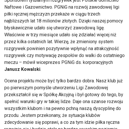
Sponsorem tytularnym rozgrywek jest Polskie Górnictwo
Naftowe i Gazownictwo. PGNiG na rozwój zawodowej ligi
piłki ręcznej mężczyzn przekaże w ciągu trzech
najbliższych lat 18 milionów złotych. Dzięki naszej pomocy
błyskawicznie udało się utworzyć zawodową ligę.
Właściwie w trzy miesiące udało się zdziałać więcej niż
przez kilka ostatnich lat. Wierzę, że zmieniony system
rozgrywek powinien pozytywnie wpłynąć na atrakcyjność
rozgrywek czy motywację zespołów do walki do ostatniego
meczu – mówił wiceprezes PGNiG ds. korporacyjnych
Janusz Kowalski
.
Ocena projektu może być tylko bardzo dobra. Nasz klub już
po pierwszym pomyśle utworzeniu Ligi Zawodowej
przekształcił się w Spółkę Akcyjną i był gotowy do tego, by
spełnić warunki gry w takiej lidze. Daje ona szanse rozwoju
wszystkim klubom i na pewno pchną naszą dyscyplinę do
przodu. Jestem przekonany, że sytuacja klubów
zdecydowanie się poprawi, a co za tym idzie piłka ręczna