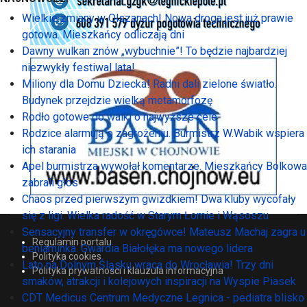
Wielkie zmiany w Olszanach! Nowa droga jest już prawie
gotowa. Mieszkańcy odliczają dni
Dawny wulkan znów „wybuchnie”! To będzie najbardziej
niezwykły festiwal lata!
Miliony dla Domu Dziecka! Radni dali zielone światło.
Budynek przejdzie wielką metamorfozę
Rodło gotowe do walki o najwyższe cele
Rodzice alarmują o zagrożeniu. Burmistrz W.Wabik wspiera
ich starania
Apel burmistrza wywołał komentarze. Mieszkańcy Bolkowa
zabrali głos
Chaos przed pierwszym gwizdkiem! Dwa kluby wycofały
się z ligi. Wielka radość w Starym Łomie i Wąsoszu
Sensacyjny transfer w okręgówce! Mateusz Machaj zagra u
Regulamin portalu
beniaminka. Gwardia Białołęka ma nowego lidera
Polityka cookies
Lato na Dolnym Śląsku wraca do Wrocławia! Trzy dni
Polityka prywatności i klauzula informacyjna
smaków, atrakcji i kolejowych inspiracji na Wyspie Piasek
CDT Medicus Centrum Medyczne Legnica - pediatra blisko