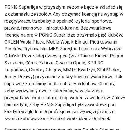
PGNiG Superliga w przyszłym sezonie będzie składać się
z czternastu zespołów. Aby otrzymać licencję na występ w
rozgrywkach, trzeba było spełniać kryteria: sportowe,
prawne, finansowe i infrastrukturalne. Bezwarunkowe
licencje na grę w PGNiG Superlidze otrzymało pięć klubów:
ORLEN Wisła Płock, Meble Wójcik Elbląg, Piotrkowianin
Piotrków Trybunalski, MKS Zagłębie Lubin oraz Wybrzeże
Gdańsk. Pozostałej dziewiątce (Vive Tauron Kielce, Pogoń
Szczecin, Górnik Zabrze, Gwardia Opole, KPR RC
Legionowo, Chrobry Głogów, MMTS Kwidzyn, Stal Mielec,
Azoty-Puławy) przyznane zostały licencje warunkowe. Tak
naprawdę zrobiliśmy to dla dobra tych klubów. Chcemy,
żeby wyczyściły swoje zaległości, w większości
przypadków chodzi tutaj o długi wobec zawodników. Zależy
nam na tym, żeby PGNiG Superliga była zawodowa pod
każdym względem. A profesjonaliści wywiązują się ze
swoich zobowiązań – komentował Łukasz Gontarek.