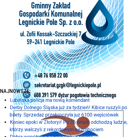
NAJNOWSZE:
Lubińska policja ma nową komendant
Derby Dolnego Śląska już za tydzień! Kibice ruszyli po
bilety. Sprzedaż przekroczyła już 6100 wejściówek
Koniec epoki w Złotoryi! Po 36 latach odchodzą ludzie,
którzy walczyli z rekordowym bezrobociem
Dobra współpraca samorzadu z policją