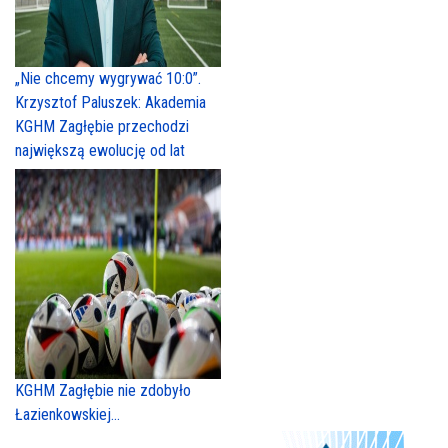
„Nie chcemy wygrywać 10:0”.
Krzysztof Paluszek: Akademia
KGHM Zagłębie przechodzi
największą ewolucję od lat
KGHM Zagłębie nie zdobyło
Łazienkowskiej...