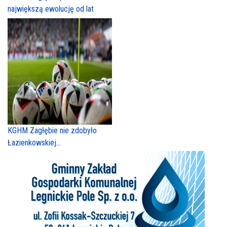
największą ewolucję od lat
KGHM Zagłębie nie zdobyło
Łazienkowskiej...