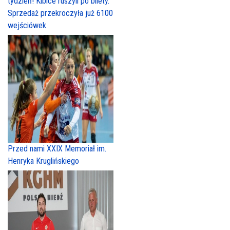
tydzień! Kibice ruszyli po bilety.
Sprzedaż przekroczyła już 6100
wejściówek
Przed nami XXIX Memoriał im.
Henryka Kruglińskiego