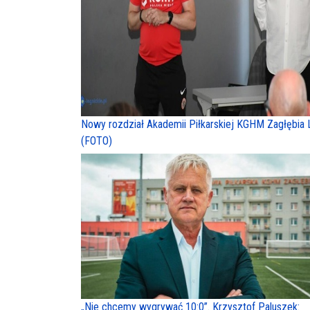
Nowy rozdział Akademii Piłkarskiej KGHM Zagłębia 
(FOTO)
„Nie chcemy wygrywać 10:0”. Krzysztof Paluszek: