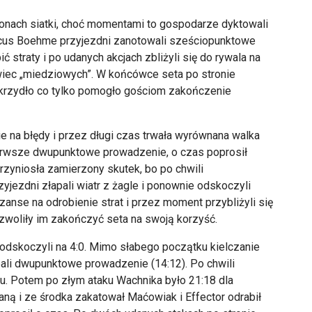
ronach siatki, choć momentami to gospodarze dyktowali
arcus Boehme przyjezdni zanotowali sześciopunktowe
ć straty i po udanych akcjach zbliżyli się do rywala na
owiec „miedziowych”. W końcówce seta po stronie
skrzydło co tylko pomogło gościom zakończenie
ie na błędy i przez długi czas trwała wyrównana walka
pierwsze dwupunktowe prowadzenie, o czas poprosił
zyniosła zamierzony skutek, bo po chwili
yjezdni złapali wiatr z żagle i ponownie odskoczyli
szanse na odrobienie strat i przez moment przybliżyli się
ozwoliły im zakończyć seta na swoją korzyść.
odskoczyli na 4:0. Mimo słabego początku kielczanie
pali dwupunktowe prowadzenie (14:12). Po chwili
u. Potem po złym ataku Wachnika było 21:18 dla
raną i ze środka zakatował Maćowiak i Effector odrabił