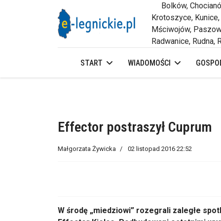
Bolków, Chocianów,
Krotoszyce, Kunice,
Mściwojów, Paszowi
Radwanice, Rudna, R
START
WIADOMOŚCI
GOSPOD
Effector postraszył Cuprum
Małgorzata Żywicka
02 listopad 2016 22:52
W środę „miedziowi” rozegrali zaległe spotk