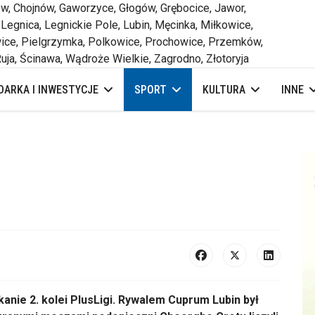
 Chojnów, Gaworzyce, Głogów, Grębocice, Jawor,
 Legnica, Legnickie Pole, Lubin, Męcinka, Miłkowice,
ce, Pielgrzymka, Polkowice, Prochowice, Przemków,
uja, Ścinawa, Wądroże Wielkie, Zagrodno, Złotoryja
ARKA I INWESTYCJE
SPORT
KULTURA
INNE
anie 2. kolei PlusLigi. Rywalem Cuprum Lubin był