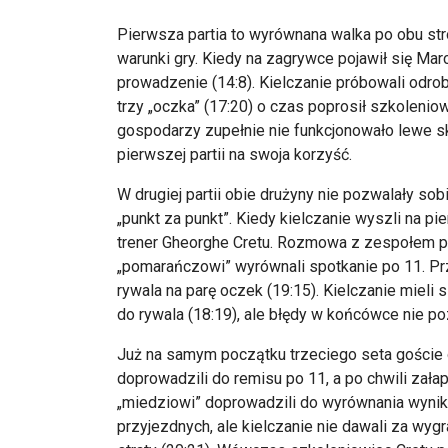
Pierwsza partia to wyrównana walka po obu st
warunki gry. Kiedy na zagrywce pojawił się M
prowadzenie (14:8). Kielczanie próbowali odrobi
trzy „oczka” (17:20) o czas poprosił szkoleni
gospodarzy zupełnie nie funkcjonowało lewe 
pierwszej partii na swoja korzyść.
W drugiej partii obie drużyny nie pozwalały sob
„punkt za punkt”. Kiedy kielczanie wyszli na 
trener Gheorghe Cretu. Rozmowa z zespołem pr
„pomarańczowi” wyrównali spotkanie po 11. Prz
rywala na parę oczek (19:15). Kielczanie mieli 
do rywala (18:19), ale błędy w końcówce nie p
Już na samym początku trzeciego seta goście 
doprowadzili do remisu po 11, a po chwili zała
„miedziowi” doprowadzili do wyrównania wynik
przyjezdnych, ale kielczanie nie dawali za wyg