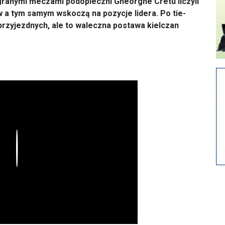
granymi meczami podopieczni Gheorghe Cretu liczyli
 a tym samym wskoczą na pozycje lidera. Po tie-
rzyjezdnych, ale to waleczna postawa kielczan
Play