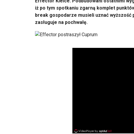
Effector Kielce. Podbudowani ostatnimi wy
iż po tym spotkaniu zgarną komplet punktów
break gospodarze musieli uznać wyższość p
zasługuje na pochwałę.