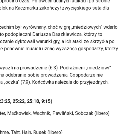
oprosił o czas. Po dwóch udanych atakach po stronie
 blok na Kaczmarku zakończył zwycięskiego seta dla
zednim był wyrównany, choć w grę „miedziowych” wdarło
to podopieczni Dariusza Daszkiewicza, którzy to
czanie dyktowali warunki gry, a ich ataki ze skrzydła po
anie ponownie musieli uznać wyższość gospodarzy, którzy
y wyszli na prowadzenie (6:3). Podrażnieni „miedziowi”
na odebranie sobie prowadzenia. Gospodarze nie
wa „oczka” (7:9). Końcówka należała do przyjezdnych,
:25, 25:22, 25:18, 9:15)
ter, Maćkowiak, Wachnik, Pawliński, Sobczak (libero)
me, Taht, Hain, Rusek (libero)