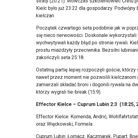
straty (20:21). Wówczas szkoleniowiec Cretu p
Kielc było już 23:22 dla gospodarzy. Podwójny
kielczan.
Początek czwartego seta podobnie jak w popr
się nieco nerwowości. Doskonale wykorzystali 
wychwytywali każdy błąd po stronie rywali. Kiel
prostu miażdżyły przeciwnika. Bezsilni lubini
zakończyli seta 25:18.
Ostatnią partię lepiej rozpoczęli goście, którz
nawet przez moment nie pozwolili kielczanom 
zamierzali składać broni i dogonili rywala na d
którzy wygrali tie-break (15:9).
Effector Kielce – Cuprum Lubin 2:3 (18:25, 23
Effector Kielce: Komenda, Andrić, Wohlfahrtstat
oraz Więckowski, Formela
Cuprum Lubin: Łomacz, Kaczmarek, Pupart, Boeh