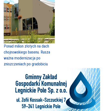
Ponad milion złotych na dach
chojnowskiego basenu. Rusza
ważna modernizacja po
zniszczeniach po gradobiciu