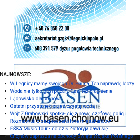
NAJNOWSZE:
W Legnicy mamy swojego Dr. Hausa. Ten naprawdę leczy
Woda nie tylko gasi pożary. Gasi też pragnienie
Lądowisko dla dronów
Ostatni przystanek przed czystą wodą
Wójt Z.Grabowski spotkał się z nową szefową policji.
Rozmawiali o bezpieczeństwie mieszkańców
ESKA Music Tour - od dziś Złotoryja bawi się
Chojnów zaprasza na obchody Święta Wojska Polskiego