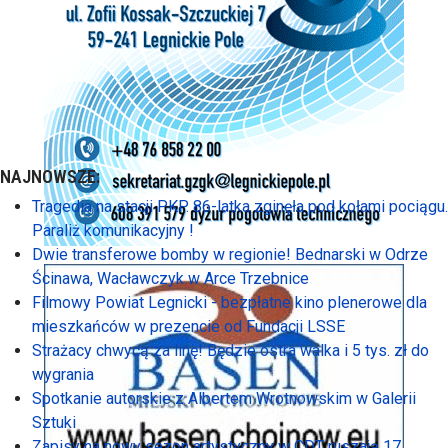
NAJNOWSZE:
Tragedia na stacji PKP. 86-latka zginęła pod kołami pociągu.
Paraliż komunikacyjny !
Dwie transferowe bomby w regionie! Bednarski w Odrze
Ścinawa, Wacławczyk w Arce Trzebnice
Filmowy Powiat Legnicki - bezpłatne kino plenerowe dla
mieszkańców w prezencie od Fundacji LSSE
Strażacy chwycą za linę! Będzie ostra walka i 5 tys. zł do
wygrania
Spotkanie autorskie z Albertem Wrotnowskim w Galerii
Sztuki
Zapisy na nowy sezon artystyczny w CDT ruszają 17