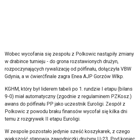
Wobec wycofania się zespołu z Polkowic nastąpiły zmiany
w drabince turnieju - do grona rozstawionych drużyn,
rozpoczynających rywalizację od półfinału, dołączyła VBW
Gdynia, a w ćwierćfinale zagra Enea AJP Gorzów Wlkp.
KGHM, który był liderem tabeli po 1. rundzie I etapu (bilans
9-0) miał automatyczny (zgodnie z regulaminem PZKosz.)
awans do półfinału PP jako uczestnik Euroligi. Zespół z
Polkowic z powodu braku finansów wycofał się kilka dni
temu z rozgrywek II etapu Euroligi.
W zespole pozostało jedynie sześć koszykarek, z czego
większość stanowią zawodniczki drużyny U-23. Pod koniec