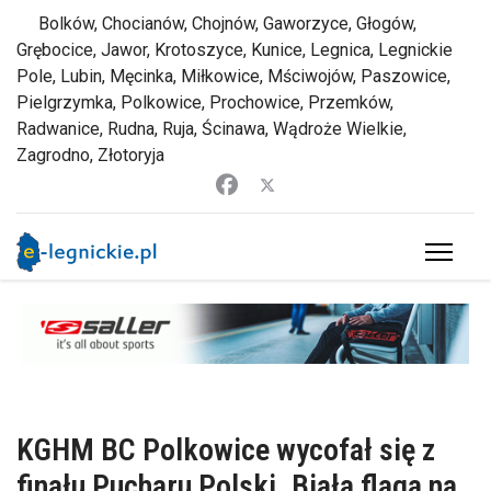
Bolków, Chocianów, Chojnów, Gaworzyce, Głogów,
Grębocice, Jawor, Krotoszyce, Kunice, Legnica, Legnickie
Pole, Lubin, Męcinka, Miłkowice, Mściwojów, Paszowice,
Pielgrzymka, Polkowice, Prochowice, Przemków,
Radwanice, Rudna, Ruja, Ścinawa, Wądroże Wielkie,
Zagrodno, Złotoryja
KGHM BC Polkowice wycofał się z
finału Pucharu Polski. Biała flaga na