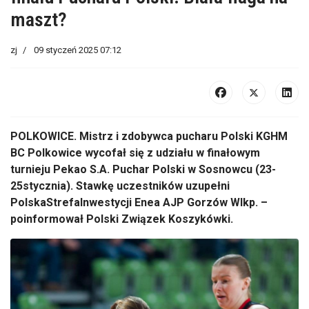
maszt?
zj
09 styczeń 2025 07:12
POLKOWICE. Mistrz i zdobywca pucharu Polski KGHM
BC Polkowice wycofał się z udziału w finałowym
turnieju Pekao S.A. Puchar Polski w Sosnowcu (23-
25stycznia). Stawkę uczestników uzupełni
PolskaStrefaInwestycji Enea AJP Gorzów Wlkp. –
poinformował Polski Związek Koszykówki.