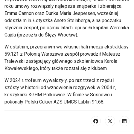
roku umowy rozwiązały najlepsza snajperka i zbierająca
Emma Cannon oraz Dunka Maria Jespersen, wcześniej
odeszła m.in. Łotyszka Anete Steinberga, a na początku
stycznia zespół, po ośmiu latach, opuściła kapitan Weronika
Gajda (przeszła do Ślęzy Wrocław).
W ostatnim, przegranym we własnej hali meczu ekstraklasy
59:121 z Polonią Warszawa zespół prowadził Mateusz
Tralewski zastępujący głównego szkoleniowca Karola
Kowalewskiego, który także rozstał się z klubem.
W 2024 r. trofeum wywalczyły, po raz trzeci z rzędu i
szósty w historii od wznowienia rozgrywek w 2004 r.,
koszykarki KGHM Polkowice. W finale w Sosnowcu
pokonały Polski Cukier AZS UMCS Lublin 91:68.