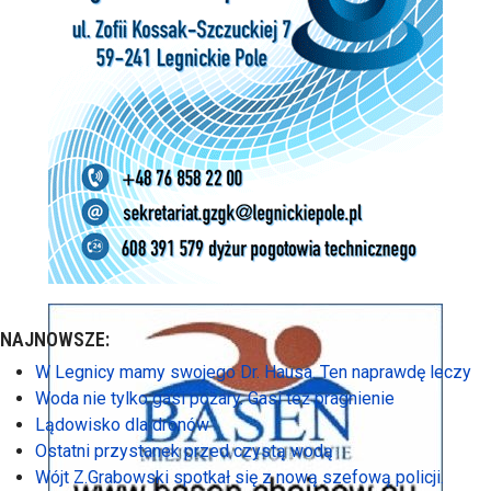
NAJNOWSZE:
W Legnicy mamy swojego Dr. Hausa. Ten naprawdę leczy
Woda nie tylko gasi pożary. Gasi też pragnienie
Lądowisko dla dronów
Ostatni przystanek przed czystą wodą
Wójt Z.Grabowski spotkał się z nową szefową policji.