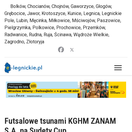
Bolków, Chocianów, Chojnów, Gaworzyce, Głogów,
Grębocice, Jawor, Krotoszyce, Kunice, Legnica, Legnickie
Pole, Lubin, Męcinka, Miłkowice, Mściwojów, Paszowice,
Pielgrzymka, Polkowice, Prochowice, Przemków,
Radwanice, Rudna, Ruja, Ścinawa, Wądroże Wielkie,
Zagrodno, Złotoryja
Futsalowe tsunami KGHM ZANAM
S.A. na Sudety Cup