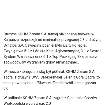
Drużyna KGHM Zanam S.A. turniej piłki nożnej halowej w
Karpaczu rozpoczęli od minimalnej przegranej 2:3 z drużyną
Synthos S.A. Oświęcim, później było już tylko lepiej.
Zwycięstwa 5:1 z Łódzka Kolej Aglomeracyjna, 3:1 z Sevroll
System Warszawa oraz 6:1 z Top Packaging Skarbimierz
zaowocowały wygraniem grupy eliminacyjnej...
W meczu którego stawką był półfinał, KGHM Zanam S.A.
zagrał z drużyną DWS Draexelmaier Jelenia Góra. Zagrał to
mało powiedziane... "Skwarek Team" rozbił jeleniogórzan
6:0 !
W półfinale KGHM Zanam S.A. zagrał z Ciao Italia Gorzów
Wielkopolski wygrywając 2:0.