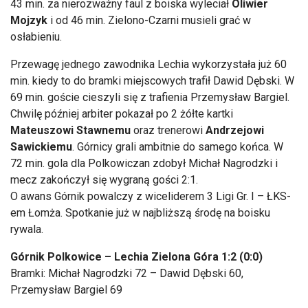
43 min. za nierozważny faul z boiska wyleciał
Oliwier
Mojzyk
i od 46 min. Zielono-Czarni musieli grać w
osłabieniu.
Przewagę jednego zawodnika Lechia wykorzystała już 60
min. kiedy to do bramki miejscowych trafił Dawid Dębski. W
69 min. goście cieszyli się z trafienia Przemysław Bargiel.
Chwilę później arbiter pokazał po 2 żółte kartki
Mateuszowi Stawnemu
oraz trenerowi
Andrzejowi
Sawickiemu
. Górnicy grali ambitnie do samego końca. W
72 min. gola dla Polkowiczan zdobył Michał Nagrodzki i
mecz zakończył się wygraną gości 2:1.
O awans Górnik powalczy z wiceliderem 3 Ligi Gr. I – ŁKS-
em Łomża. Spotkanie już w najbliższą środę na boisku
rywala.
Górnik Polkowice – Lechia Zielona Góra 1:2 (0:0)
Bramki: Michał Nagrodzki 72 – Dawid Dębski 60,
Przemysław Bargiel 69