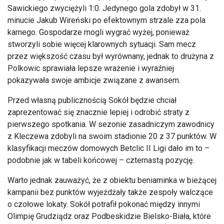
Sawickiego zwyciężyli 1:0. Jedynego gola zdobył w 31.
minucie Jakub Wireński po efektownym strzale zza pola
karnego. Gospodarze mogli wygrać wyżej, ponieważ
stworzyli sobie więcej klarownych sytuacji. Sam mecz
przez większość czasu był wyrównany, jednak to drużyna z
Polkowic sprawiała lepsze wrażenie i wyraźniej
pokazywała swoje ambicje związane z awansem.
Przed własną publicznością Sokół będzie chciał
zaprezentować się znacznie lepiej i odrobić straty z
pierwszego spotkania. W sezonie zasadniczym zawodnicy
z Kleczewa zdobyli na swoim stadionie 20 z 37 punktów. W
klasyfikacji meczów domowych Betclic II Ligi dało im to –
podobnie jak w tabeli końcowej – czternastą pozycję.
Warto jednak zauważyć, że z obiektu beniaminka w bieżącej
kampanii bez punktów wyjeżdżały także zespoły walczące
o czołowe lokaty. Sokół potrafił pokonać między innymi
Olimpię Grudziądz oraz Podbeskidzie Bielsko-Biała, które