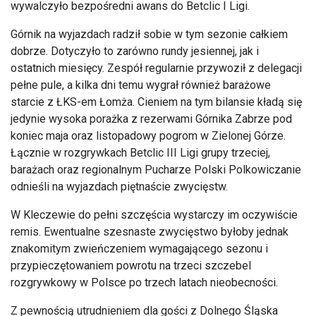
wywalczyło bezpośredni awans do Betclic I Ligi.
Górnik na wyjazdach radził sobie w tym sezonie całkiem
dobrze. Dotyczyło to zarówno rundy jesiennej, jak i
ostatnich miesięcy. Zespół regularnie przywoził z delegacji
pełne pule, a kilka dni temu wygrał również barażowe
starcie z ŁKS-em Łomża. Cieniem na tym bilansie kładą się
jedynie wysoka porażka z rezerwami Górnika Zabrze pod
koniec maja oraz listopadowy pogrom w Zielonej Górze.
Łącznie w rozgrywkach Betclic III Ligi grupy trzeciej,
barażach oraz regionalnym Pucharze Polski Polkowiczanie
odnieśli na wyjazdach piętnaście zwycięstw.
W Kleczewie do pełni szczęścia wystarczy im oczywiście
remis. Ewentualne szesnaste zwycięstwo byłoby jednak
znakomitym zwieńczeniem wymagającego sezonu i
przypieczętowaniem powrotu na trzeci szczebel
rozgrywkowy w Polsce po trzech latach nieobecności.
Z pewnością utrudnieniem dla gości z Dolnego Śląska