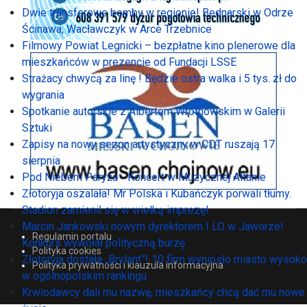
Dwie transferowe bomby w regionie! Bednarski w Odrze
Ścinawa, Wacławczyk w Arce Trzebnice
Filmowy Powiat Legnicki – bezpłatne kino plenerowe dla
mieszkańców w prezencie od Fundacji LSSE
Strażacy chwycą za linę ! Będzie ostra walka i 5 tys. zł do
wygrania
Spotkanie autorskie z Albertem Wrotnowskim w Galerii
Sztuki
Zapisy na nowy sezon artystyczny w CDT ruszają 17
sierpnia
Pod Niebem Paryża - Koncert w Muzycznej Altanie
Złotoryja oszalała! Mr Polska i Kubańczyk porwali tłumy.
Stadion zamienił się w wielką imprezę!
Marcin Jankowski nowym dyrektorem I LO w Jaworze!
Regulamin portalu
Konkurs wywołał polityczną burzę
Polityka cookies
Złotoryja dostała „Brylant”! 10 firm wyniosło miasto wysoko
Polityka prywatności i klauzula informacyjna
w ogólnopolskim rankingu
Krwiodawcy dali mu nazwę, mieszkańcy chcą dać mu nowe