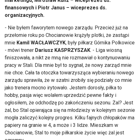
marketingu, Mirosław Kunz – wiceprezes ds.
finansowych i Piotr Janus – wiceprezes ds.
organizacyjnych.
- Nie byłem faworytem nowego zarządu. Przecież już na
przełomie roku po Chocianowie krążyły plotki, że zastąpi
mnie
Kamil WACŁAWCZYK
, były piłkarz Górnika Polkowice
- mówi trener
Dariusz KASPRZYSZAK
. - Liga wiosną
finiszowała, a nikt ze mną nie rozmawiał o kontynuowaniu
pracy w Stali. Dla mnie był to sygnał, że nowy zarząd mnie
nie chce. Cała ta otoczka towarzysząca wybieraniu nowego
zarządu sprawiła, że w szatni zrobiły się podziały co mnie
jako trenera mocno irytowało. Jestem dorosły, piłka to
hobby, pasja więc wolałem uprzedzić pewne fakty i
ogłosiłem, że odchodzę po zakończeniu sezonu. Żal? Jest
żal, bo Stal opierająca się na młodzieży w kolejnym sezonie
mogła zaliczyć kolejny progres. Kilku fajnych chłopaków ma
papiery na granie w 4, a może i 3 lidze. Mieszkam w
Chocianowie, Stal to moje piłkarskie życie więc żal jest