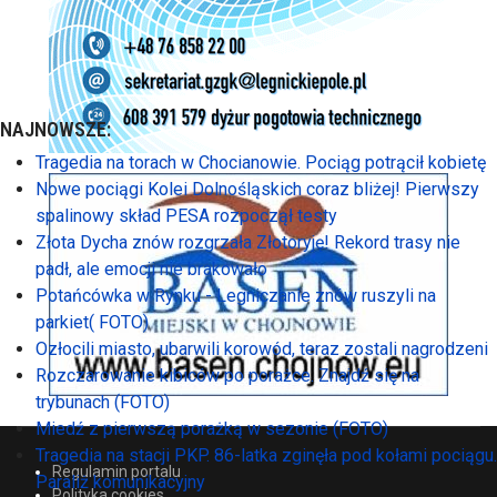
NAJNOWSZE:
Tragedia na torach w Chocianowie. Pociąg potrącił kobietę
Nowe pociągi Kolei Dolnośląskich coraz bliżej! Pierwszy
spalinowy skład PESA rozpoczął testy
Złota Dycha znów rozgrzała Złotoryję! Rekord trasy nie
padł, ale emocji nie brakowało
Potańcówka w Rynku - Legniczanie znów ruszyli na
parkiet( FOTO)
Ozłocili miasto, ubarwili korowód, teraz zostali nagrodzeni
Rozczarowanie kibiców po porażce. Znajdź się na
trybunach (FOTO)
Miedź z pierwszą porażką w sezonie (FOTO)
Tragedia na stacji PKP. 86-latka zginęła pod kołami pociągu.
Regulamin portalu
Paraliż komunikacyjny
Polityka cookies