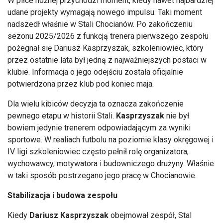
W piłce nożnej przychodzi moment, kiedy nawet najbardziej
udane projekty wymagają nowego impulsu. Taki moment
nadszedł właśnie w Stali Chocianów. Po zakończeniu
sezonu 2025/2026 z funkcją trenera pierwszego zespołu
pożegnał się Dariusz Kasprzyszak, szkoleniowiec, który
przez ostatnie lata był jedną z najważniejszych postaci w
klubie. Informacja o jego odejściu została oficjalnie
potwierdzona przez klub pod koniec maja.
Dla wielu kibiców decyzja ta oznacza zakończenie
pewnego etapu w historii Stali.
Kasprzyszak
nie był
bowiem jedynie trenerem odpowiadającym za wyniki
sportowe. W realiach futbolu na poziomie klasy okręgowej i
IV ligi szkoleniowiec często pełnił rolę organizatora,
wychowawcy, motywatora i budowniczego drużyny. Właśnie
w taki sposób postrzegano jego pracę w Chocianowie.
Stabilizacja i budowa zespołu
Kiedy
Dariusz Kasprzyszak
obejmował zespół, Stal