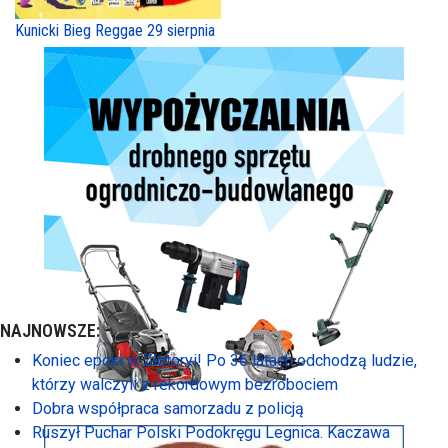
Kunicki Bieg Reggae 29 sierpnia
NAJNOWSZE:
Koniec epoki w Złotoryi! Po 36 latach odchodzą ludzie,
którzy walczyli z rekordowym bezrobociem
Dobra współpraca samorzadu z policją
Ruszył Puchar Polski Podokręgu Legnica. Kaczawa