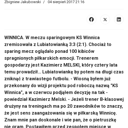
Zbigniew Jakubowski
04 sierpień 2017 21:16
WINNICA. W meczu sparingowym KS Winnica
zremisowała z Lubiatowianką 3:3 (2:1). Chociaż to
sparing mecz oglądało ponad 100 kibiców
spragnionych piłkarskich emocji. Trenerem
gospodarzy jest Kazimierz MELSKI, który cztery lata
temu prowadził... Lubiatowiankę by potem na długi czas
zniknąć z trawiastego futbolu. - Wiosną byłem już
przekonany do wizji projektu pod roboczą nazwą "KS
Winnica", a w czerwcu podjąłem decyzję na tak -
powiedział Kazimierz Melski. - Jeżeli trener B-klasowej
drużyny na treningach ma po 20 zawodników to znaczy,
że jest sens zaangażowania się w piłkarską Winnicę.
Znam mnie pan doskonale i wie pan, że o pietruszkę
nie gram. Postawiłem przed zespołem miejsce w