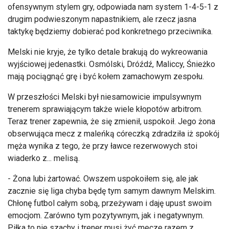
ofensywnym stylem gry, odpowiada nam system 1-4-5-1 z
drugim podwieszonym napastnikiem, ale rzecz jasna
taktykę będziemy dobierać pod konkretnego przeciwnika.
Melski nie kryje, że tylko detale brakują do wykreowania
wyjściowej jedenastki. Osmólski, Dróźdź, Maliccy, Śnieżko
mają pociągnąć grę i być kołem zamachowym zespołu.
W przeszłości Melski był niesamowicie impulsywnym
trenerem sprawiającym także wiele kłopotów arbitrom.
Teraz trener zapewnia, że się zmienił, uspokoił. Jego żona
obserwująca mecz z maleńką córeczką zdradziła iż spokój
męża wynika z tego, że przy ławce rezerwowych stoi
wiaderko z... melisą.
- Żona lubi żartować. Owszem uspokoiłem się, ale jak
zacznie się liga chyba będę tym samym dawnym Melskim.
Chłonę futbol całym sobą, przeżywam i daję upust swoim
emocjom. Zarówno tym pozytywnym, jak i negatywnym.
Piłka to nie szachy i trener musi żyć mecze razem z