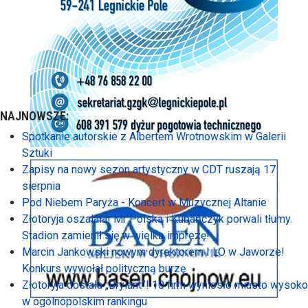
NAJNOWSZE:
Spotkanie autorskie z Albertem Wrotnowskim w Galerii
Sztuki
Zapisy na nowy sezon artystyczny w CDT ruszają 17
sierpnia
Pod Niebem Paryża - Koncert w Muzycznej Altanie
Złotoryja oszalała! Mr Polska i Kubańczyk porwali tłumy.
Stadion zamienił się w wielką imprezę!
Marcin Jankowski nowym dyrektorem I LO w Jaworze!
Konkurs wywołał polityczną burzę
Złotoryja dostała „Brylant”! 10 firm wyniosło miasto wysoko
w ogólnopolskim rankingu