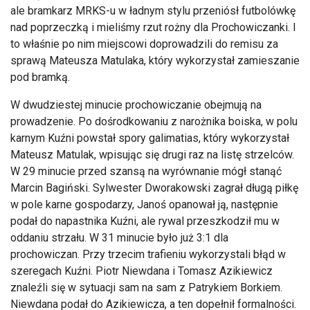
ale bramkarz MRKS-u w ładnym stylu przeniósł futbolówkę
nad poprzeczką i mieliśmy rzut rożny dla Prochowiczanki. I
to właśnie po nim miejscowi doprowadzili do remisu za
sprawą Mateusza Matulaka, który wykorzystał zamieszanie
pod bramką.
W dwudziestej minucie prochowiczanie obejmują na
prowadzenie. Po dośrodkowaniu z narożnika boiska, w polu
karnym Kuźni powstał spory galimatias, który wykorzystał
Mateusz Matulak, wpisując się drugi raz na listę strzelców.
W 29 minucie przed szansą na wyrównanie mógł stanąć
Marcin Bagiński. Sylwester Dworakowski zagrał długą piłkę
w pole karne gospodarzy, Janoś opanował ją, następnie
podał do napastnika Kuźni, ale rywal przeszkodził mu w
oddaniu strzału. W 31 minucie było już 3:1 dla
prochowiczan. Przy trzecim trafieniu wykorzystali błąd w
szeregach Kuźni. Piotr Niewdana i Tomasz Azikiewicz
znaleźli się w sytuacji sam na sam z Patrykiem Borkiem.
Niewdana podał do Azikiewicza, a ten dopełnił formalności.