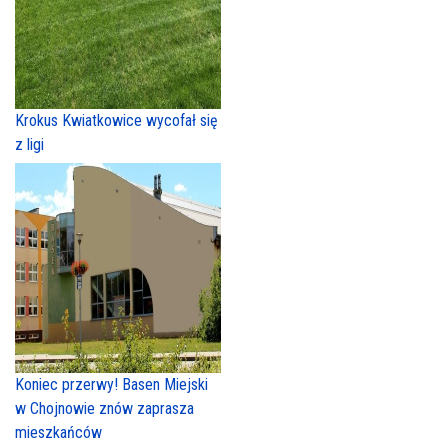
Krokus Kwiatkowice wycofał się
z ligi
Koniec przerwy! Basen Miejski
w Chojnowie znów zaprasza
mieszkańców