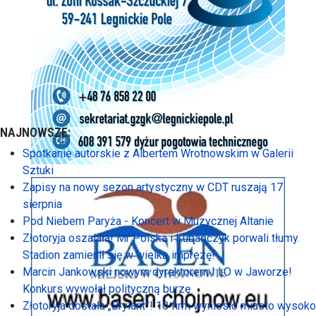
NAJNOWSZE:
Spotkanie autorskie z Albertem Wrotnowskim w Galerii
Sztuki
Zapisy na nowy sezon artystyczny w CDT ruszają 17
sierpnia
Pod Niebem Paryża - Koncert w Muzycznej Altanie
Złotoryja oszalała! Mr Polska i Kubańczyk porwali tłumy.
Stadion zamienił się w wielką imprezę!
Marcin Jankowski nowym dyrektorem I LO w Jaworze!
Konkurs wywołał polityczną burzę
Złotoryja dostała „Brylant”! 10 firm wyniosło miasto wysoko