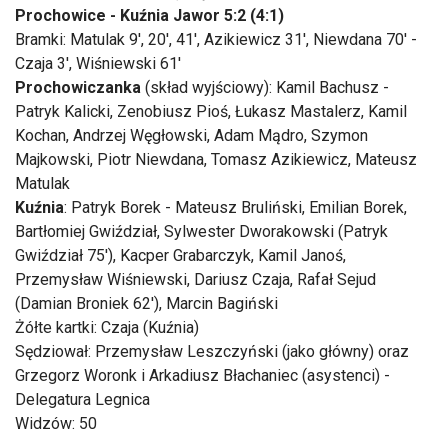
Prochowice - Kuźnia Jawor 5:2 (4:1)
Bramki: Matulak 9', 20', 41', Azikiewicz 31', Niewdana 70' -
Czaja 3', Wiśniewski 61'
Prochowiczanka
(skład wyjściowy): Kamil Bachusz -
Patryk Kalicki, Zenobiusz Pioś, Łukasz Mastalerz, Kamil
Kochan, Andrzej Węgłowski, Adam Mądro, Szymon
Majkowski, Piotr Niewdana, Tomasz Azikiewicz, Mateusz
Matulak
Kuźnia
: Patryk Borek - Mateusz Bruliński, Emilian Borek,
Bartłomiej Gwiździał, Sylwester Dworakowski (Patryk
Gwiździał 75'), Kacper Grabarczyk, Kamil Janoś,
Przemysław Wiśniewski, Dariusz Czaja, Rafał Sejud
(Damian Broniek 62'), Marcin Bagiński
Żółte kartki: Czaja (Kuźnia)
Sędziował: Przemysław Leszczyński (jako główny) oraz
Grzegorz Woronk i Arkadiusz Błachaniec (asystenci) -
Delegatura Legnica
Widzów: 50