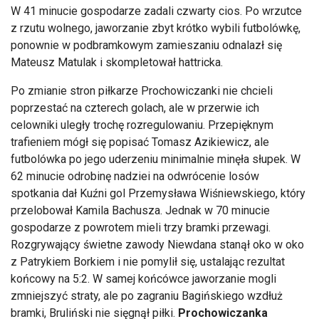
W 41 minucie gospodarze zadali czwarty cios. Po wrzutce
z rzutu wolnego, jaworzanie zbyt krótko wybili futbolówkę,
ponownie w podbramkowym zamieszaniu odnalazł się
Mateusz Matulak i skompletował hattricka.
Po zmianie stron piłkarze Prochowiczanki nie chcieli
poprzestać na czterech golach, ale w przerwie ich
celowniki uległy trochę rozregulowaniu. Przepięknym
trafieniem mógł się popisać Tomasz Azikiewicz, ale
futbolówka po jego uderzeniu minimalnie minęła słupek. W
62 minucie odrobinę nadziei na odwrócenie losów
spotkania dał Kuźni gol Przemysława Wiśniewskiego, który
przelobował Kamila Bachusza. Jednak w 70 minucie
gospodarze z powrotem mieli trzy bramki przewagi.
Rozgrywający świetne zawody Niewdana stanął oko w oko
z Patrykiem Borkiem i nie pomylił się, ustalając rezultat
końcowy na 5:2. W samej końcówce jaworzanie mogli
zmniejszyć straty, ale po zagraniu Bagińskiego wzdłuż
bramki, Bruliński nie sięgnął piłki.
Prochowiczanka