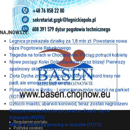
NAJNOWSZE:
Legnica przekazała działkę za 1,8 mln zł. Powstanie nowa
baza Pogotowia Ratunkowego
Tragedia na torach w Chocianowie. Pociąg potrącił kobietę
Nowe pociągi Kolei Dolnośląskich coraz bliżej! Pierwszy
spalinowy skład PESA rozpoczął testy
Złota Dycha znów rozgrzała Złotoryję! Rekord trasy nie
padł, ale emocji nie brakowało
Potańcówka w Rynku - Legniczanie znów ruszyli na parkiet
(FOTO)
Ozłocili miasto, ubarwili korowód, teraz zostali nagrodzeni
Rozczarowanie kibiców po porażce. Znajdź się na
trybunach (FOTO)
Regulamin portalu
Miedź z pierwszą porażką w sezonie (FOTO)
Polityka cookies