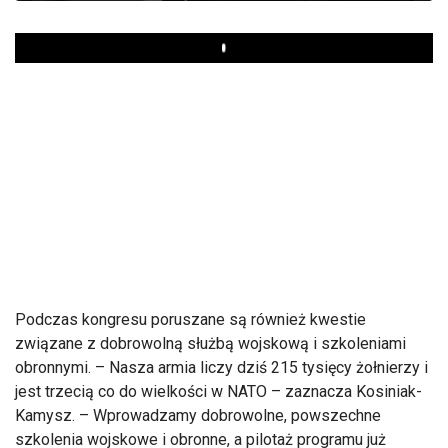
Play
Podczas kongresu poruszane s
ą r
ównie
ż kwestie
związane z dobrowolną służbą wojskową i szkoleniami
obronnymi.
– Nasza armia liczy dzi
ś 215 tysięcy żołnierzy i
jest trzecią co do wielkości w NATO
– zaznacza Kosiniak-
Kamysz.
– Wprowadzamy dobrowolne, powszechne
szkolenia wojskowe i obronne, a pilota
ż programu już