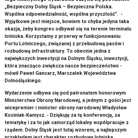
„Bezpieczny Dolny
Śląsk
– Bezpieczna Polska.
Wsp
ólna odpowiedzialno
ść, wsp
ólna przysz
łość”.
-
Wyj
ątkowe jest miejsce, bowiem to chyba jedyna taka
okazja, żeby kongres odbywał się na terenie terminalu
lotniska. Korzystamy z przerwy w funkcjonowaniu
Portu Lotniczego, związanej z przebudową pas
ów i
rozbudow
ą infrastruktury. To obecnie jedna z
największych inwestycji na Dolnym Śląsku, inwestycji,
kt
óra znacz
ąco zwiększa nasze bezpieczeństwo -
m
ówi
ł Paweł Gancarz, Marszałek Wojew
ództwa
Dolno
śląskiego.
Wydarzenie odbywa się pod patronatem honorowym
Ministerstwa Obrony Narodowej, a jednym z gości jest
wicepremier i minister obrony narodowej Władysław
Kosiniak-Kamysz. - Dziękuję za tę konferencję, za
tematykę i za to jak samorząd lokalny wsp
ó
łpracuje z
rządem. Dolny Śląsk jest tutaj wzorem, a najlepszym
przykładem jest charakter rozbudowy lotniska