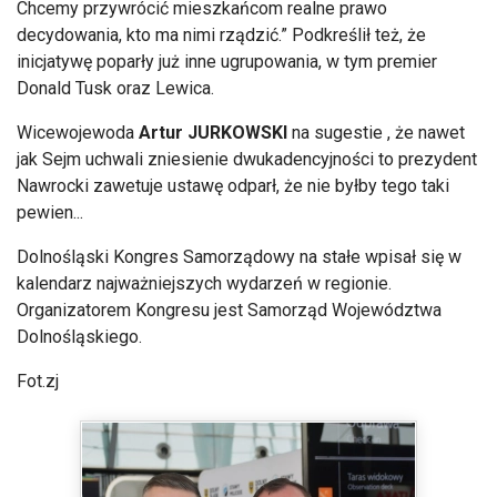
Chcemy przywr
óci
ć mieszkańcom realne prawo
decydowania, kto ma nimi rządzić.” Podkreślił też, że
inicjatywę poparły już inne ugrupowania, w tym premier
Donald Tusk oraz Lewica.
Wicewojewoda
Artur JURKOWSKI
na sugestie , że nawet
jak
Sejm
uchwali
zniesienie
dwukadencyjności to prezydent
Nawrocki zawetuje ustawę odparł, że nie byłby tego taki
pewien...
Dolnośląski Kongres Samorządowy na stałe wpisał się w
kalendarz najważniejszych wydarzeń w regionie.
Organizatorem Kongresu jest Samorząd Województwa
Dolnośląskiego.
Fot.zj