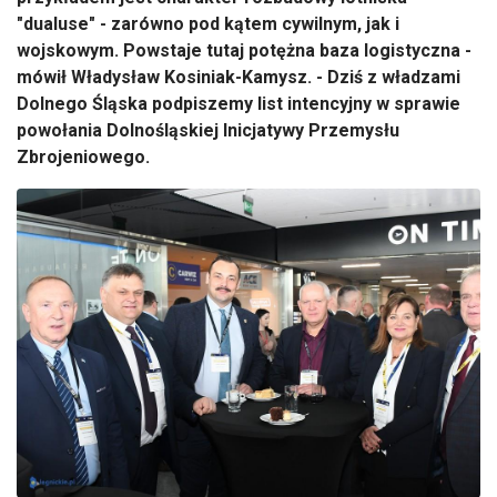
"
dualuse
" - zar
ówno pod k
ątem cywilnym, jak i
wojskowym. Powstaje tutaj potężna baza logistyczna -
m
ówi
ł Władysław Kosiniak-Kamysz. - Dziś z władzami
Dolnego Śląska podpiszemy list intencyjny w sprawie
powołania Dolnośląskiej Inicjatywy Przemysłu
Zbrojeniowego.