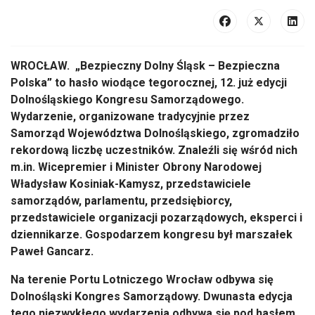
WROCŁAW.
„Bezpieczny Dolny
Śląsk
– Bezpieczna
Polska” to has
ło wiodące tegorocznej, 12. już edycji
Dolnośląskiego Kongresu Samorządowego.
Wydarzenie, organizowane tradycyjnie przez
Samorząd Wojew
ództwa Dolno
śląskiego, zgromadziło
rekordową liczbę uczestnik
ów. Znale
źli się wśr
ód nich
m.in. Wicepremier i Minister Obrony Narodowej
W
ładysław Kosiniak-Kamysz, przedstawiciele
samorząd
ów, parlamentu, przedsi
ębiorcy,
przedstawiciele organizacji pozarządowych, eksperci i
dziennikarze. Gospodarzem kongresu był marszałek
Paweł Gancarz.
Na terenie Portu Lotniczego Wroc
ław odbywa się
Dolnośląski Kongres Samorządowy. Dwunasta edycja
tego niezwykłego wydarzenia odbywa się pod hasłem