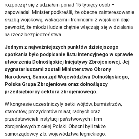
rozpoczął się z udziałem ponad 15 tysięcy os
ób
–
zapowiada
ł. Minister podkreślił, że obecne zainteresowanie
służbą wojskową, wakacjami i treningami z wojskiem daje
pewność, że młodzi ludzie chętnie włączają się w działania
na rzecz bezpieczeństwa.
Jednym z najważniejszych punkt
ów dzisiejszego
spotkania by
ło podpisanie listu intencyjnego w sprawie
utworzenia Dolnośląskiej Inicjatywy Zbrojeniowej. Jej
sygnatariuszami zostali Ministerstwo Obrony
Narodowej, Samorząd Wojew
ództwa Dolno
śląskiego,
Polska Grupa Zbrojeniowa oraz dolnośląscy
przedsiębiorcy sektora zbrojeniowego.
W kongresie uczestniczyły setki w
ójtów, burmistrzów,
starostów, prezydentów miast, radnych oraz
przedstawicieli instytucji pa
ństwowych i firm
zbrojeniowych z całej Polski. Obecni byli także
samorządowcy z b. wojew
ó
dztwa legnickiego.