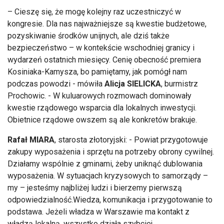
– Ciesz
ę się, że mogę kolejny raz uczestniczyć w
kongresie. Dla nas najważniejsze są kwestie budżetowe,
pozyskiwanie środk
ów unijnych, ale dzi
ś także
bezpieczeństwo
– w kontek
ście wschodniej granicy i
wydarzeń ostatnich miesięcy. Cenię obecność premiera
Kosiniaka-Kamysza, bo pamiętamy, jak pom
óg
ł nam
podczas powodzi - m
ó
wi
ła
Alicja SIELICKA
, burmistrz
Prochowic. - W kuluarowych rozmowach dominowały
kwestie rządowego wsparcia dla lokalnych inwestycji.
Obietnice rządowe owszem są ale konkret
ó
w brakuje.
Rafał MIARA
, starosta złotoryjski: -
Powiat przygotowuje
zakupy wyposa
żenia i sprzętu na potrzeby obrony cywilnej.
Działamy wsp
ólnie z gminami,
żeby uniknąć dublowania
wyposażenia. W sytuacjach kryzysowych to samorządy
–
my – jeste
śmy najbliżej ludzi i bierzemy pierwszą
odpowiedzialność.Wiedza, komunikacja i przygotowanie to
podstawa. Jeżeli władza w Warszawie ma kontakt z
władzą lokalną, wszystko działa szybciej.