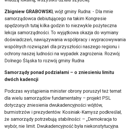
Zbigniew GRABOWSKI
, wójt gminy Rudna: -
Dla mnie
samorządowca debiutującego na takim Kongresie
spędzonych tutaj kilka godzin to niezwykle pożyteczna
lekcja samorządności. To wyjątkowa okazja do wymiany
doświadczeń, nawiązywania wsp
ó
łpracy i wypracowywania
wsp
ólnych rozwi
ązań dla przyszłości naszego regionu i
ochrony naszej ludności na wypadek zagrożenia. Rozw
ój
Dolnego
Śląska to rozw
ó
j gminy Rudna
Samorządy ponad podziałami
– o zniesieniu limitu
dw
óch kadencji
Podczas wyst
ąpienia minister obrony poruszył też temat
dla wielu samorząd
ów fundamentalny
– projekt PSL
dotycz
ący zniesienia dwukadencyjności w
ójtów,
burmistrzów i prezydentów. Kosiniak-Kamysz podkre
ślał,
że samorządy potrzebują stabilności:
– „Demokracja to
wyb
ór, nie limit. Dwukadencyjno
ść była niekonstytucyjna.