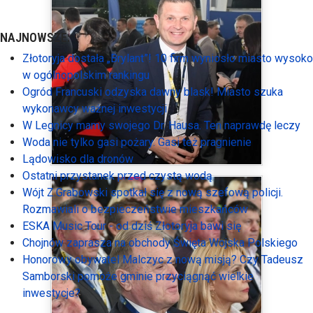
NAJNOWSZE:
Złotoryja dostała „Brylant”! 10 firm wyniosło miasto wysoko
w ogólnopolskim rankingu
Ogród Francuski odzyska dawny blask! Miasto szuka
wykonawcy ważnej inwestycji
W Legnicy mamy swojego Dr. Hausa. Ten naprawdę leczy
Woda nie tylko gasi pożary. Gasi też pragnienie
Lądowisko dla dronów
Ostatni przystanek przed czystą wodą
Wójt Z.Grabowski spotkał się z nową szefową policji.
Rozmawiali o bezpieczeństwie mieszkańców
ESKA Music Tour - od dziś Złotoryja bawi się
Chojnów zaprasza na obchody Święta Wojska Polskiego
Honorowy obywatel Malczyc z nową misją? Czy Tadeusz
Samborski pomoże gminie przyciągnąć wielkie
inwestycje?