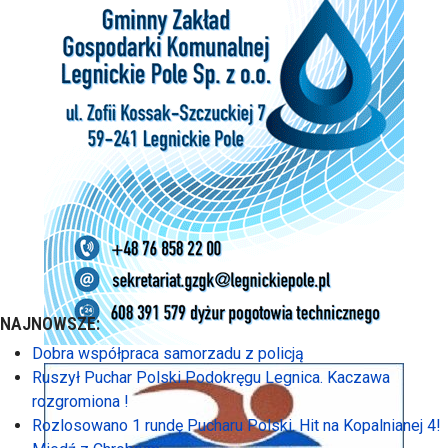
NAJNOWSZE:
Dobra współpraca samorzadu z policją
Ruszył Puchar Polski Podokręgu Legnica. Kaczawa
rozgromiona !
Rozlosowano 1 rundę Pucharu Polski. Hit na Kopalnianej 4!