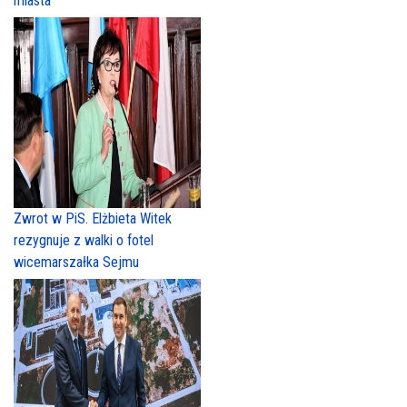
miasta”
Zwrot w PiS. Elżbieta Witek
rezygnuje z walki o fotel
wicemarszałka Sejmu