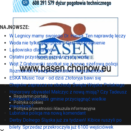
NAJNOWSZE:
W Legnicy mamy swojego Dr. Hausa. Ten naprawdę leczy
Woda nie tylko gasi pożary. Gasi też pragnienie
Lądowisko dla dronów
Ostatni przystanek przed czystą wodą
Wójt Z.Grabowski spotkał się z nową szefową policji.
Rozmawiali o bezpieczeństwie mieszkańców
ESKA Music Tour - od dziś Złotoryja bawi się
Chojnów zaprasza na obchody Święta Wojska Polskiego
Honorowy obywatel Malczyc z nową misją? Czy Tadeusz
Regulamin portalu
Samborski pomoże gminie przyciągnąć wielkie
Polityka cookies
inwestycje?
Polityka prywatności i klauzula informacyjna
Lubińska policja ma nową komendant
Derby Dolnego Śląska już za tydzień! Kibice ruszyli po
bilety. Sprzedaż przekroczyła już 6100 wejściówek