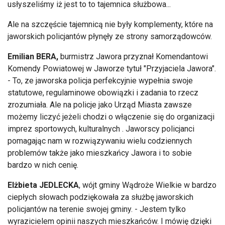
usłyszeliśmy iż jest to to tajemnica służbowa...
Ale na szczęście tajemnicą nie były komplementy, które na
jaworskich policjantów płynęły ze strony samorządowców.
Emilian BERA,
burmistrz Jawora przyznał Komendantowi
Komendy Powiatowej w Jaworze tytuł "Przyjaciela Jawora".
- To, ze jaworska policja perfekcyjnie wypełnia swoje
statutowe, regulaminowe obowiązki i zadania to rzecz
zrozumiała. Ale na policje jako Urząd Miasta zawsze
możemy liczyć jeżeli chodzi o włączenie się do organizacji
imprez sportowych, kulturalnych . Jaworscy policjanci
pomagając nam w rozwiązywaniu wielu codziennych
problemów także jako mieszkańcy Jawora i to sobie
bardzo w nich cenię.
Elżbieta JEDLECKA
, wójt gminy Wądroże Wielkie w bardzo
ciepłych słowach podziękowała za służbę jaworskich
policjantów na terenie swojej gminy. - Jestem tylko
wyrazicielem opinii naszych mieszkańców. I mówię dzięki