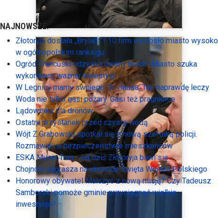
NAJNOWSZE:
Złotoryja dostała „Brylant”! 10 firm wyniosło miasto wysoko
w ogólnopolskim rankingu
Ogród Francuski odzyska dawny blask! Miasto szuka
wykonawcy ważnej inwestycji
W Legnicy mamy swojego Dr. Hausa. Ten naprawdę leczy
Woda nie tylko gasi pożary. Gasi też pragnienie
Lądowisko dla dronów
Ostatni przystanek przed czystą wodą
Wójt Z.Grabowski spotkał się z nową szefową policji.
Rozmawiali o bezpieczeństwie mieszkańców
ESKA Music Tour - od dziś Złotoryja bawi się
Chojnów zaprasza na obchody Święta Wojska Polskiego
Honorowy obywatel Malczyc z nową misją? Czy Tadeusz
Samborski pomoże gminie przyciągnąć wielkie
inwestycje?