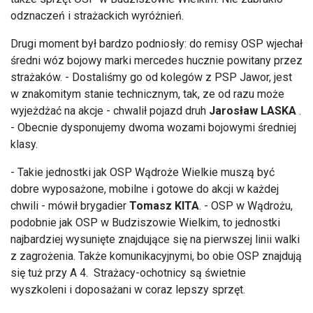
odznaczeń i strażackich wyróżnień.
Drugi moment był bardzo podniosły: do remisy OSP wjechał
średni wóz bojowy marki mercedes hucznie powitany przez
strażaków. - Dostaliśmy go od kolegów z PSP Jawor, jest
w znakomitym stanie technicznym, tak, ze od razu może
wyjeżdżać na akcje - chwalił pojazd druh
Jarosław LASKA
.
- Obecnie dysponujemy dwoma wozami bojowymi średniej
klasy.
- Takie jednostki jak OSP Wądroże Wielkie muszą być
dobre wyposażone, mobilne i gotowe do akcji w każdej
chwili - mówił brygadier
Tomasz KITA
. - OSP w Wądrożu,
podobnie jak OSP w Budziszowie Wielkim, to jednostki
najbardziej wysunięte znajdujące się na pierwszej linii walki
z zagrożenia. Także komunikacyjnymi, bo obie OSP znajdują
się tuż przy A 4. Strażacy-ochotnicy są świetnie
wyszkoleni i doposażani w coraz lepszy sprzęt.