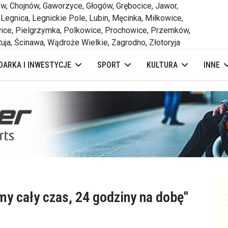
 Chojnów, Gaworzyce, Głogów, Grębocice, Jawor,
 Legnica, Legnickie Pole, Lubin, Męcinka, Miłkowice,
ce, Pielgrzymka, Polkowice, Prochowice, Przemków,
uja, Ścinawa, Wądroże Wielkie, Zagrodno, Złotoryja
ARKA I INWESTYCJE
SPORT
KULTURA
INNE
my cały czas, 24 godziny na dobę"