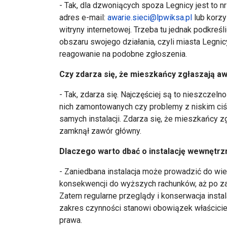
- Tak, dla dzwoniących spoza Legnicy jest to n
adres e-mail:
awarie.sieci@lpwiksa.pl
lub korzy
witryny internetowej. Trzeba tu jednak podkreśl
obszaru swojego działania, czyli miasta Legni
reagowanie na podobne zgłoszenia.
Czy zdarza się, że mieszkańcy zgłaszają awa
- Tak, zdarza się. Najczęściej są to nieszczel
nich zamontowanych czy problemy z niskim ciś
samych instalacji. Zdarza się, że mieszkańcy z
zamknął zawór główny.
Dlaczego warto dbać o instalację wewnętr
- Zaniedbana instalacja może prowadzić do wie
konsekwencji do wyższych rachunków, aż po z
Zatem regularne przeglądy i konserwacja insta
zakres czynności stanowi obowiązek właścicie
prawa.