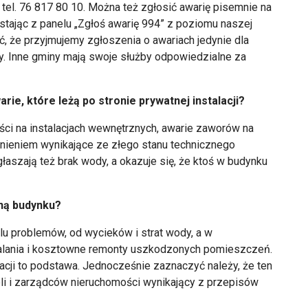
r tel. 76 817 80 10. Można też zgłosić awarię pisemnie na
stając z panelu „Zgłoś awarię 994” z poziomu naszej
ić, że przyjmujemy zgłoszenia o awariach jedynie dla
cy. Inne gminy mają swoje służby odpowiedzialne za
rie, które leżą po stronie prywatnej instalacji?
ności na instalacjach wewnętrznych, awarie zaworów na
nieniem wynikające ze złego stanu technicznego
głaszają też brak wody, a okazuje się, że ktoś w budynku
zną budynku?
lu problemów, od wycieków i strat wody, a w
alania i kosztowne remonty uszkodzonych pomieszczeń.
lacji to podstawa. Jednocześnie zaznaczyć należy, że ten
li i zarządców nieruchomości wynikający z przepisów