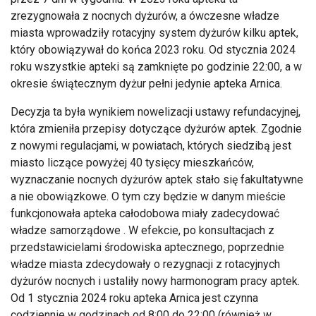
zrezygnowała z nocnych dyżurów, a ówczesne władze
miasta wprowadziły rotacyjny system dyżurów kilku aptek,
który obowiązywał do końca 2023 roku. Od stycznia 2024
roku wszystkie apteki są zamknięte po godzinie 22:00, a w
okresie świątecznym dyżur pełni jedynie apteka Arnica.
Decyzja ta była wynikiem nowelizacji ustawy refundacyjnej,
która zmieniła przepisy dotyczące dyżurów aptek. Zgodnie
z nowymi regulacjami, w powiatach, których siedzibą jest
miasto liczące powyżej 40 tysięcy mieszkańców,
wyznaczanie nocnych dyżurów aptek stało się fakultatywne
a nie obowiązkowe. O tym czy będzie w danym mieście
funkcjonowała apteka całodobowa miały zadecydować
władze samorządowe . W efekcie, po konsultacjach z
przedstawicielami środowiska aptecznego, poprzednie
władze miasta zdecydowały o rezygnacji z rotacyjnych
dyżurów nocnych i ustaliły nowy harmonogram pracy aptek.
Od 1 stycznia 2024 roku apteka Arnica jest czynna
codziennie w godzinach od 8:00 do 22:00 (również w