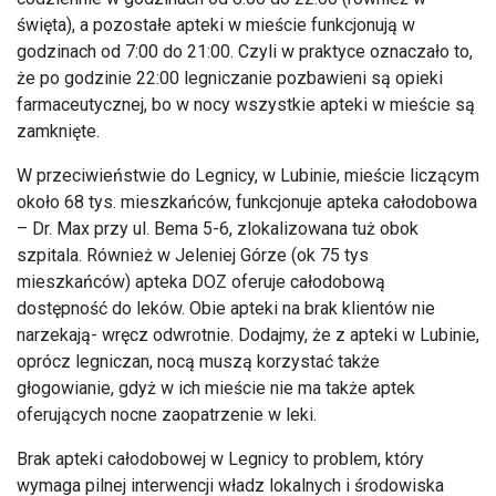
święta), a pozostałe apteki w mieście funkcjonują w
godzinach od 7:00 do 21:00. Czyli w praktyce oznaczało to,
że po godzinie 22:00 legniczanie pozbawieni są opieki
farmaceutycznej, bo w nocy wszystkie apteki w mieście są
zamknięte.
W przeciwieństwie do Legnicy, w Lubinie, mieście liczącym
około 68 tys. mieszkańców, funkcjonuje apteka całodobowa
– Dr. Max przy ul. Bema 5-6, zlokalizowana tuż obok
szpitala. Również w Jeleniej Górze (ok 75 tys
mieszkańców) apteka DOZ oferuje całodobową
dostępność do leków. Obie apteki na brak klientów nie
narzekają- wręcz odwrotnie. Dodajmy, że z apteki w Lubinie,
oprócz legniczan, nocą muszą korzystać także
głogowianie, gdyż w ich mieście nie ma także aptek
oferujących nocne zaopatrzenie w leki.
Brak apteki całodobowej w Legnicy to problem, który
wymaga pilnej interwencji władz lokalnych i środowiska