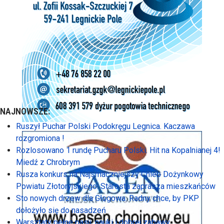
NAJNOWSZE:
Ruszył Puchar Polski Podokręgu Legnica. Kaczawa
rozgromiona !
Rozlosowano 1 rundę Pucharu Polski. Hit na Kopalnianej 4!
Miedź z Chrobrym
Rusza konkurs na Najsmaczniejszy Chleb Dożynkowy
Powiatu Złotoryjskiego. Starosta zaprasza mieszkańców
Sto nowych drzew dla Głogowa. Radny chce, by PKP
dołożyło się do nasadzeń
Warsztaty pełne pasji, nauki i dobrej zabawy