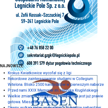
NAJNOWSZE:
Krokus Kwiatkowice wycofał się z ligi
Rekordowe zainteresowanie studiami w Collegium
Witelona. Blisko 2500 kandydatów w pierwszym naborze
Przed nami XXIX Memoriał im. Henryka Kruglińskiego
Wielkie zmiany w Olszanach! Nowa droga jest już prawie
gotowa. Mieszkańcy odliczają dni
Dawny wulkan znów „wybuchnie”! To będzie najbardziej