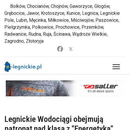
Bolków, Chocianów, Chojnów, Gaworzyce, Głogów,
Grębocice, Jawor, Krotoszyce, Kunice, Legnica, Legnickie
Pole, Lubin, Męcinka, Miłkowice, Mściwojów, Paszowice,
Pielgrzymka, Polkowice, Prochowice, Przemków,
Radwanice, Rudna, Ruja, Ścinawa, Wądroże Wielkie,
Zagrodno, Złotoryja
Legnickie Wodociągi obejmują
patronat nad klasą z "Energetyka"