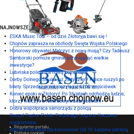
NAJNOWSZE:
ESKA Music Tour – od dziś Złotoryja bawi się !
Chojnów zaprasza na obchody Święta Wojska Polskiego
Honorowy obywatel Malczyc z nową misją? Czy Tadeusz
Samborski pomoże gminie przyciągnąć wielkie
inwestycje?
Lubińska policja ma nową komendant
Derby Dolnego Śląska już za tydzień! Kibice ruszyli po
bilety. Sprzedaż przekroczyła już 6100 wejściówek
Koniec epoki w Złotoryi! Po 36 latach odchodzą ludzie,
którzy walczyli z rekordowym bezrobociem
Dobra współpraca samorządu z policją
Ruszył Puchar Polski Podokręgu Legnica. Kaczawa
rozgromiona
Regulamin portalu
Ważna informacja dla kierowców! Od 10 sierpnia zamkną
Polityka cookies