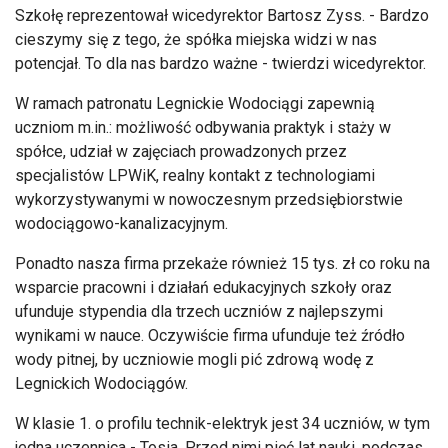
Szkołę reprezentował wicedyrektor Bartosz Zyss. - Bardzo
cieszymy się z tego, że spółka miejska widzi w nas
potencjał. To dla nas bardzo ważne - twierdzi wicedyrektor.
W ramach patronatu Legnickie Wodociągi zapewnią
uczniom m.in.: możliwość odbywania praktyk i staży w
spółce, udział w zajęciach prowadzonych przez
specjalistów LPWiK, realny kontakt z technologiami
wykorzystywanymi w nowoczesnym przedsiębiorstwie
wodociągowo-kanalizacyjnym.
Ponadto nasza firma przekaże również 15 tys. zł co roku na
wsparcie pracowni i działań edukacyjnych szkoły oraz
ufunduje stypendia dla trzech uczniów z najlepszymi
wynikami w nauce. Oczywiście firma ufunduje też źródło
wody pitnej, by uczniowie mogli pić zdrową wodę z
Legnickich Wodociągów.
W klasie 1. o profilu technik-elektryk jest 34 uczniów, w tym
jedna uczennica - Tosia. Przed nimi pięć lat nauki, podczas