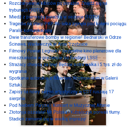
Rozczarowanie kibiców po porażce. Znajdź się na
trybunach (FOTO)
Miedź z pierwszą porażką w sezonie (FOTO)
Tragedia na stacji PKP. 86-latka zginęła pod kołami pociągu.
Paraliż komunikacyjny
Dwie transferowe bomby w regionie! Bednarski w Odrze
Ścinawa, Wacławczyk w Arce Trzebnice
Filmowy Powiat Legnicki - bezpłatne kino plenerowe dla
mieszkańców w prezencie od Fundacji LSSE
Strażacy chwycą za linę! Będzie ostra walka i 5 tys. zł do
wygrania
Spotkanie autorskie z Albertem Wrotnowskim w Galerii
Sztuki
Zapisy na nowy sezon artystyczny w CDT ruszają 17
sierpnia
Pod Niebem Paryża - Koncert w Muzycznej Altanie
Złotoryja oszalała! Mr Polska i Kubańczyk porwali tłumy.
Stadion zamienił się w wielką imprezę!