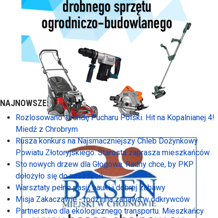
NAJNOWSZE:
Rozlosowano 1 rundę Pucharu Polski. Hit na Kopalnianej 4!
Miedź z Chrobrym
Rusza konkurs na Najsmaczniejszy Chleb Dożynkowy
Powiatu Złotoryjskiego. Starosta zaprasza mieszkańców
Sto nowych drzew dla Głogowa. Radny chce, by PKP
dołożyło się do nasadzeń
Warsztaty pełne pasji, nauki i dobrej zabawy
Misja Zakaczawie - rodzinna zabawa w odkrywców
Partnerstwo dla ekologicznego transportu. Mieszkańcy