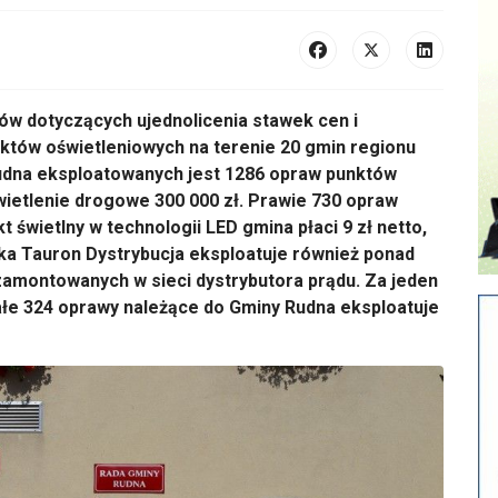
w dotyczących ujednolicenia stawek cen i
któw oświetleniowych na terenie 20 gmin regionu
udna eksploatowanych jest 1286 opraw punktów
wietlenie drogowe 300 000 zł. Prawie 730 opraw
t świetlny w technologii LED gmina płaci 9 zł netto,
łka Tauron Dystrybucja eksploatuje również ponad
zamontowanych w sieci dystrybutora prądu. Za jeden
tałe 324 oprawy należące do Gminy Rudna eksploatuje