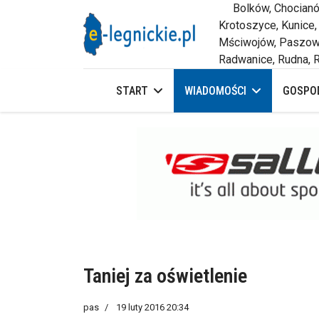
Bolków, Chocianów,
Krotoszyce, Kunice,
Mściwojów, Paszowi
Radwanice, Rudna, R
START
WIADOMOŚCI
GOSPOD
Taniej za oświetlenie
pas
19 luty 2016 20:34