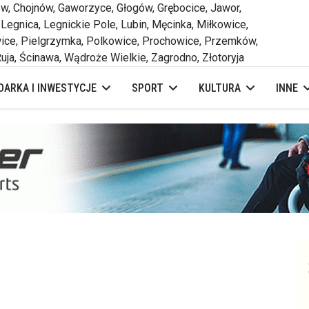
 Chojnów, Gaworzyce, Głogów, Grębocice, Jawor,
 Legnica, Legnickie Pole, Lubin, Męcinka, Miłkowice,
ce, Pielgrzymka, Polkowice, Prochowice, Przemków,
uja, Ścinawa, Wądroże Wielkie, Zagrodno, Złotoryja
ARKA I INWESTYCJE
SPORT
KULTURA
INNE