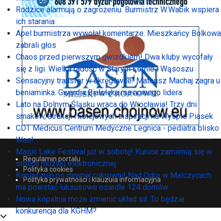
Rodzice alarmują o zagrożeniu. Burmistrz W.Wabik wspiera
ich starania
Apel burmistrza wywołał komentarze. Mieszkańcy Bolkowa
zabrali głos
Chaos przed pierwszym gwizdkiem! Dwa kluby wycofały
się z ligi. Wielka radość w Starym Łomie i Wąsoszu
Sensacyjny transfer w okręgówce! Mateusz Machaj zagra u
beniaminka. Gwardia Białołęka ma nowego lidera
Lato na Dolnym Śląsku wraca do Wrocławia! Trzy dni
smaków, atrakcji i kolejowych inspiracji na Wyspie Piasek
CDT Medicus Centrum Medyczne Legnica - pediatra blisko
Was!
Magic Lake Festival już w sobotę! Kunice zamienią się w
Regulamin portalu
stolicę muzyki elektronicznej
Polityka cookies
Koniec ruin po dawnej cukrowni! Nad Odrą w Malczycach
Polityka prywatności i klauzula informacyjna
ma powstać luksusowe osiedle 124 domów
Nowa kopalnia może zmienić układ sił. To będzie
konkurencja dla KGHM?