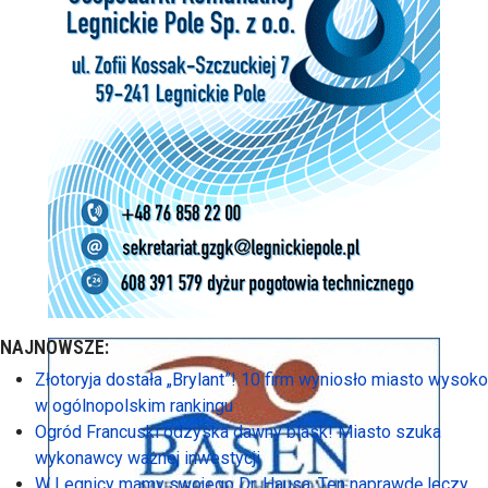
NAJNOWSZE:
Złotoryja dostała „Brylant”! 10 firm wyniosło miasto wysoko
w ogólnopolskim rankingu
Ogród Francuski odzyska dawny blask! Miasto szuka
wykonawcy ważnej inwestycji
W Legnicy mamy swojego Dr. Hausa. Ten naprawdę leczy